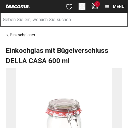
Sie befinden sich auf der Einkochglas mit Bügelverschluss DE
0
Zum Hauptinhalt springen
Zur Navigation springen
Zur Suche springen
MENU
Einkochgläser
Einkochglas mit Bügelverschluss
DELLA CASA 600 ml