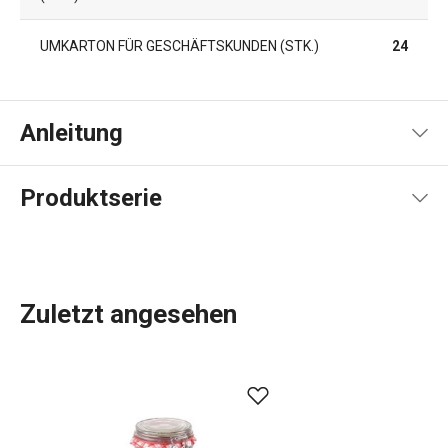
UMKARTON FÜR GESCHÄFTSKUNDEN (STK.)
24
Anleitung
Gebrauchsanleitung & Sicherheitsinformationen
Produktserie
Zuletzt angesehen
Die Produktpalette von DELLA CASA umfasst eine Reihe
von
Küchenutensilien
, die die Arbeit in der Küche
erleichtern. Dazu gehören Bestseller wie eine
Knödelform
,
ein
Sirup-Kit
und eine gesunde
Müsliriegelform
. Wir haben