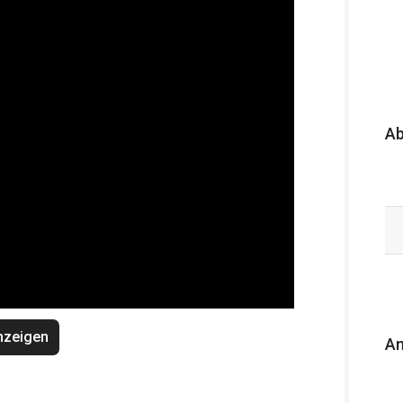
A
nzeigen
An