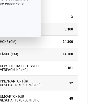
nnte essenzielle
rpackung
TEILE IM SET
3
BREITE (CM)
5.100
HÖHE (CM)
24.300
LÄNGE (CM)
14.700
GEWICHT EINSCHLIESSLICH V
0.181
ERPACKUNG (KG)
INNENKARTON FÜR
12
GESCHÄFTSKUNDEN (STK.)
UMKARTON FÜR
48
GESCHÄFTSKUNDEN (STK.)