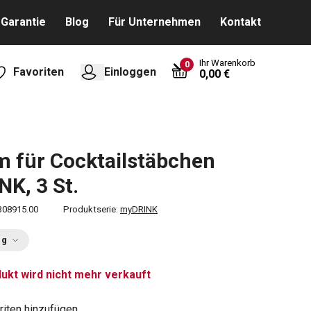
Garantie
Blog
Für Unternehmen
Kontakt
Ihr Warenkorb
0
Favoriten
Einloggen
0,00 €
m für Cocktailstäbchen
K, 3 St.
308915.00
Produktserie:
myDRINK
ng
ukt wird nicht mehr verkauft
riten hinzufügen