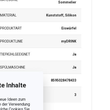
Sommelier
MATERIAL
Kunststoff, Silikon
PRODUKTART
Eiswürfel
PRODUKTLINIE
myDRINK
TIEFKÜHLGEEIGNET
Ja
SPÜLMASCHINE
Ja
EAN
8595028478433
e Inhalte
GARANTIE (IN
3
JAHREN)
 neue Ideen zum
ie der Verwendung
welche Cookies Sie