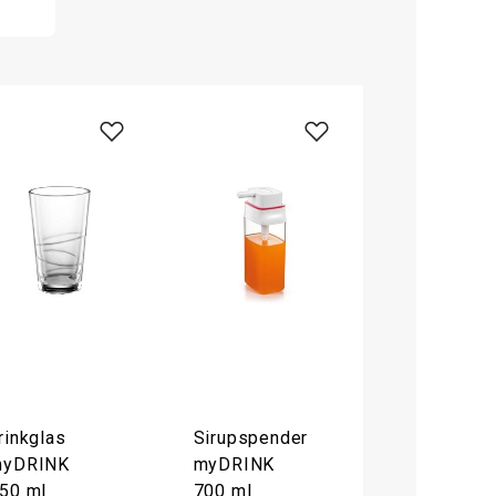
rinkglas
Sirupspender
yDRINK
myDRINK
50 ml
700 ml