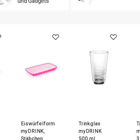
und Gadgets
Eiswürfelform
Trinkglas
T
myDRINK,
myDRINK
m
Stäbchen
500 ml
3