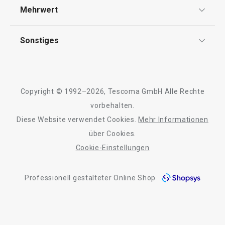
Versand & Zahlung
Mehrwert
Impressum
FAQ
Servierbrett GUSTITO, 38 x 16 cm
Zuckerdose GUS
AGB
TESCOMA Club
Sonstiges
Kontaktformular
Design
Garantie
Meilensteine
Trusted Shops
23,90 €
11,90 €
Rücksendung und Reklamation
Über TESCOMA
Copyright © 1992–2026, Tescoma GmbH Alle Rechte
Qualität
Auf Lager
Auf Lager
Für Unternehmen
vorbehalten.
Warenkorb
Warenkorb
Diese Website verwendet Cookies.
Mehr Informationen
Barrierefreiheit
über Cookies.
Cookie-Einstellungen
Alle Produkte der Linie GUSTITO
Professionell gestalteter Online Shop