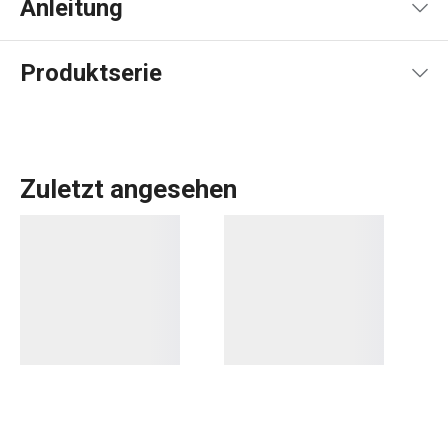
Anleitung
Gebrauchsanleitung & Sicherheitsinformationen
Produktserie
Zuletzt angesehen
Die Produktreihe GUSTITO ist ein Design und viele
Kombinationsmöglichkeiten. Frühstück, Snacks und
festliche Leckereien kommen auf schneeweißem
Porzellan besonders gut zur Geltung. Ob Sie nun elegante
Kaffeetassen
,
Teetassen
oder ein
Porzellan-Service
suchen, Sie werden sie in dieser Linie finden. Die
Geschirrserie GUSTITO ist für Kunden gedacht, die
Qualität und zeitloses Design bevorzugen.