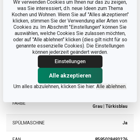
GEEIGNET
Wir verwenden Cookies um Ihnen nur das zu zeigen,
was Sie interessiert, d.h. neue Ideen zum Thema
Kochen und Wohnen. Wenn Sie auf "Alles akzeptieren"
KATEGORIE
Krüge und Tassen
klicken, stimmen Sie der Verwendung aller Arten von
Cookies zu. Im Abschnitt "Einstellungen" können Sie
auswählen, welche Cookies Sie zulassen möchten,
MATERIAL
Keramik
oder auf "Alle ablehnen" klicken (dies gilt nicht für so
genannte essenzielle Cookies). Die Einstellungen
MIKROWELLENGEEIGNET
Ja
können jederzeit geändert werden.
Einstellungen
PRODUKTART
Krug
Alle akzeptieren
PRODUKTLINIE
CREMA
Um alles abzulehnen, klicken Sie hier:
Alle ablehnen.
Rot
| Grün
| Violett
| Blau
|
FARBE
Grau
| Türkisblau
SPÜLMASCHINE
Ja
EAN
8595028493276