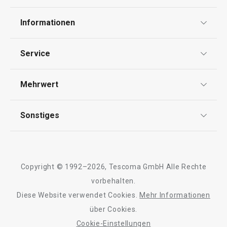
Espressotasse CREMA, mit
Cappuccinotasse
Informationen
Untertasse
Untertasse
Datenschutz
Service
6,90 €
10,90 €
Widerrufsrecht
Versand & Zahlung
Auf Lager
Auf Lager
Mehrwert
Impressum
FAQ
Warenkorb
Warenkorb
AGB
TESCOMA Club
Sonstiges
Kontaktformular
Design
Garantie
Meilensteine
Trusted Shops
Alle Produkte der Linie CREMA
Rücksendung und Reklamation
Über TESCOMA
Copyright © 1992–2026, Tescoma GmbH Alle Rechte
Qualität
Für Unternehmen
vorbehalten.
Diese Website verwendet Cookies.
Mehr Informationen
Barrierefreiheit
über Cookies.
Cookie-Einstellungen