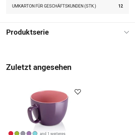
UMKARTON FÜR GESCHÄFTSKUNDEN (STK.)
12
Produktserie
Zuletzt angesehen
Die Produkte der Produktlinie CREMA zeichnen sich durch
ihr schlichtes, elegantes Design und die zarte Cremefarbe
des Porzellans aus. In dieser Linie finden Sie eine
Vielzahl von Geschirr zum Servieren von heißen und kalten
Getränken, wie
Teller
,
Tassen
und Untertassen,
Teekannen
und Becher,
Gläser für Getränke
und Bier usw. Zu dieser
Produktlinie gehören auch die CREMA SHINE Tassen und
and 1 weiteres