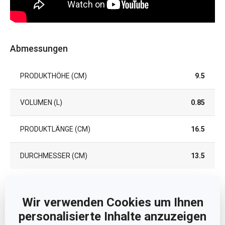
Abmessungen
PRODUKTHÖHE (CM)
9.5
VOLUMEN (L)
0.85
PRODUKTLÄNGE (CM)
16.5
DURCHMESSER (CM)
13.5
Andere Parameter
Wir verwenden Cookies um Ihnen
personalisierte Inhalte anzuzeigen
FÜR DEN KÜHLSCHRANK
Ja