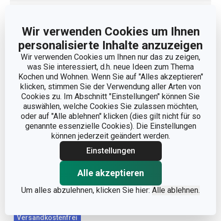
GEWICHT EINSCHLIESSLICH VERPACKUNG (
0.012
KG)
Wir verwenden Cookies um Ihnen
personalisierte Inhalte anzuzeigen
UMKARTON FÜR GESCHÄFTSKUNDEN (STK.)
750
Wir verwenden Cookies um Ihnen nur das zu zeigen,
was Sie interessiert, d.h. neue Ideen zum Thema
Kochen und Wohnen. Wenn Sie auf "Alles akzeptieren"
klicken, stimmen Sie der Verwendung aller Arten von
Cookies zu. Im Abschnitt "Einstellungen" können Sie
Das könnte Ihnen gefallen
auswählen, welche Cookies Sie zulassen möchten,
oder auf "Alle ablehnen" klicken (dies gilt nicht für so
genannte essenzielle Cookies). Die Einstellungen
können jederzeit geändert werden.
Einstellungen
Alle akzeptieren
Um alles abzulehnen, klicken Sie hier:
Alle ablehnen.
Versandkostenfrei