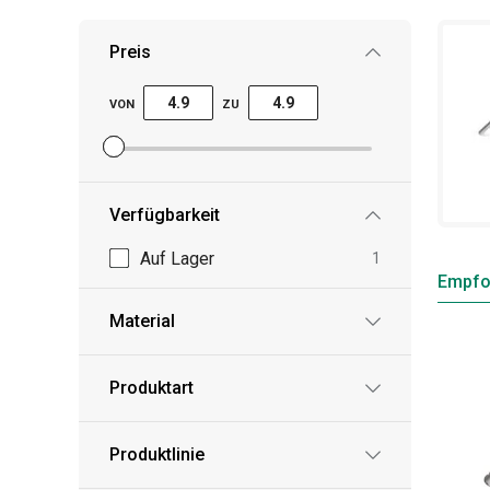
Tipp: Rüsten Sie sich mit hochwertiger Ausrüst
viel einfacher! Wir bieten Ihnen
Tranchiermesse
Preis
VON
ZU
Mindestpreisfilter festlegen
Höchstpreisfilter festlegen
Verfügbarkeit
Auf Lager
1
Empfo
Material
Produktart
Produktlinie