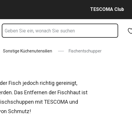
Zum Hauptinhalt springen
Zur Navigation springen
Zur Suche springen
TESCOMA Club
Sonstige Küchenutensilien
Fischentschupper
r Fisch jedoch richtig gereinigt,
en. Das Entfernen der Fischhaut ist
e Fischschuppen mit TESCOMA und
 von Schmutz!