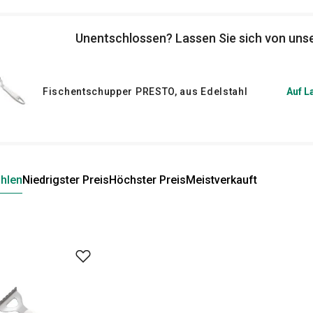
ung aus, dann wird die Fischzubereitung
r
,
Fleischspalter
und
Filetiermesser
.
Unentschlossen? Lassen Sie sich von unse
Fischentschupper PRESTO, aus Edelstahl
Auf L
hlen
Niedrigster Preis
Höchster Preis
Meistverkauft