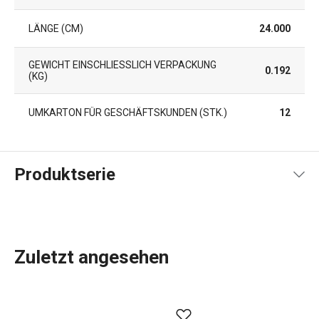
LÄNGE (CM)
24.000
GEWICHT EINSCHLIESSLICH VERPACKUNG (
0.192
KG)
UMKARTON FÜR GESCHÄFTSKUNDEN (STK.)
12
Produktserie
Zuletzt angesehen
Das umfassende Angebot an
Küchenwerkzeugen und -
geräten
von GrandCHEF ist sowohl für traditionelle als