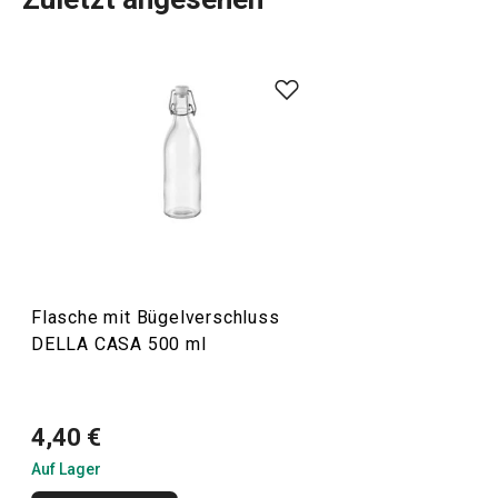
Die Produktpalette von DELLA CASA umfasst eine Reihe
von
Küchenutensilien
, die die Arbeit in der Küche
erleichtern. Dazu gehören Bestseller wie eine
Knödelform
,
ein
Sirup-Kit
und eine gesunde
Müsliriegelform
. Wir haben
erprobte Rezepte und Produktvideos hinzugefügt, um die
Arbeit mit den Geräten zu erleichtern.
Küchenutensilien und Gadgets
Flasche mit Bügelverschluss
DELLA CASA 500 ml
Backen
4,40 €
Auf Lager