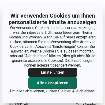
Wir verwenden Cookies um Ihnen
Abmessungen
personalisierte Inhalte anzuzeigen
Wir verwenden Cookies um Ihnen nur das zu zeigen,
was Sie interessiert, d.h. neue Ideen zum Thema
VOLUMEN (L)
0.5
Kochen und Wohnen. Wenn Sie auf "Alles akzeptieren"
klicken, stimmen Sie der Verwendung aller Arten von
Cookies zu. Im Abschnitt "Einstellungen" können Sie
Andere Parameter
auswählen, welche Cookies Sie zulassen möchten,
oder auf "Alle ablehnen" klicken (dies gilt nicht für so
genannte essenzielle Cookies). Die Einstellungen
DETAILS
Mit Bügelverschluss
können jederzeit geändert werden.
Einstellungen
KATEGORIE
Lebensmittel selbst machen
Alle akzeptieren
Kunststoff, rostfreier
MATERIAL
Um alles abzulehnen, klicken Sie hier:
Alle ablehnen.
Edelstahl, Glas
PRODUKTART
Trinkflasche