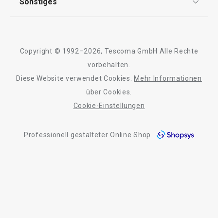
Sonstiges
Kontaktformular
Design
Alle Produkte der Linie DELLA CASA
Garantie
Meilensteine
Trusted Shops
Rücksendung und Reklamation
Über TESCOMA
Copyright © 1992–2026, Tescoma GmbH Alle Rechte
Qualität
Für Unternehmen
vorbehalten.
Diese Website verwendet Cookies.
Mehr Informationen
Barrierefreiheit
über Cookies.
Cookie-Einstellungen
Professionell gestalteter Online Shop