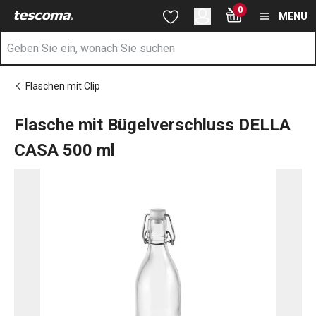
Sie befinden sich auf der Flasche mit Bügelverschluss DELLA 
0
Zum Hauptinhalt springen
Zur Navigation springen
Zur Suche springen
MENU
Flaschen mit Clip
Flasche mit Bügelverschluss DELLA
CASA 500 ml