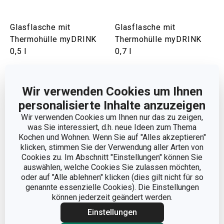
Glasflasche mit
Glasflasche mit
Thermohülle myDRINK
Thermohülle myDRINK
0,5 l
0,7 l
19,90 €
21,90 €
Auf Lager
Auf Lager
Wir verwenden Cookies um Ihnen
personalisierte Inhalte anzuzeigen
Warenkorb
Warenkorb
Wir verwenden Cookies um Ihnen nur das zu zeigen,
was Sie interessiert, d.h. neue Ideen zum Thema
Kochen und Wohnen. Wenn Sie auf "Alles akzeptieren"
klicken, stimmen Sie der Verwendung aller Arten von
Cookies zu. Im Abschnitt "Einstellungen" können Sie
auswählen, welche Cookies Sie zulassen möchten,
oder auf "Alle ablehnen" klicken (dies gilt nicht für so
genannte essenzielle Cookies). Die Einstellungen
können jederzeit geändert werden.
Einstellungen