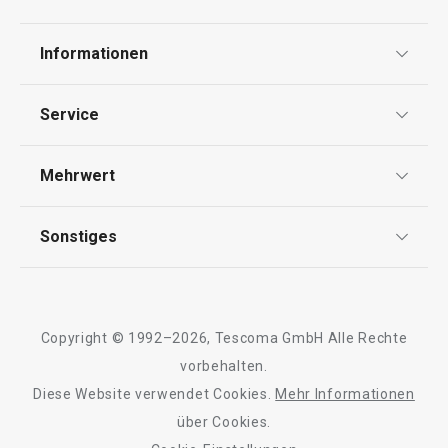
Informationen
Datenschutz
Service
Widerrufsrecht
Versand & Zahlung
Mehrwert
Impressum
FAQ
AGB
TESCOMA Club
Sonstiges
Kontaktformular
Design
Garantie
Meilensteine
Trusted Shops
Rücksendung und Reklamation
Über TESCOMA
Copyright © 1992–2026, Tescoma GmbH Alle Rechte
Qualität
Für Unternehmen
vorbehalten.
Diese Website verwendet Cookies.
Mehr Informationen
Barrierefreiheit
über Cookies.