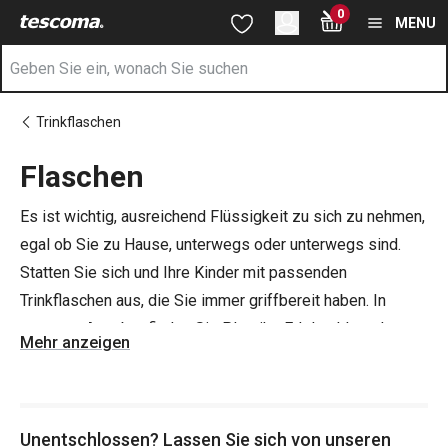
Sie befinden sich auf der Flaschen Seite
0
Zum Hauptinhalt springen
Zur Navigation springen
Zur Suche springen
MENU
Trinkflaschen
Flaschen
Es ist wichtig, ausreichend Flüssigkeit zu sich zu nehmen,
egal ob Sie zu Hause, unterwegs oder unterwegs sind.
Statten Sie sich und Ihre Kinder mit passenden
Trinkflaschen aus, die Sie immer griffbereit haben. In
unserem Angebot finden Sie Plastik-, Edelstahl- und
Mehr anzeigen
Glasflaschen, die für die Schule, für Ausflüge und für den
Sport geeignet sind. Sie bestehen aus hochwertigen und
gesunden Materialien und sind für den täglichen Gebrauch
Unentschlossen? Lassen Sie sich von unseren
geeignet.