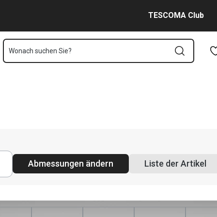
ine Shop Seite
Zum Hauptinhalt springen
Zur Navigation springen
Zur Suche springen
TESCOMA Club
Wonach suchen Sie?
Abmessungen ändern
Liste der Artikel