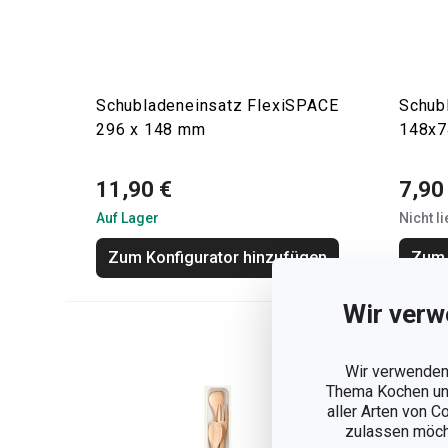
Schubladeneinsatz FlexiSPACE
Schub
296 x 148 mm
148x
11,90 €
7,90
Auf Lager
Nicht l
Zum Konfigurator hinzufügen
Zum 
Wir verw
Wir verwenden 
Thema Kochen und
aller Arten von C
zulassen möchte