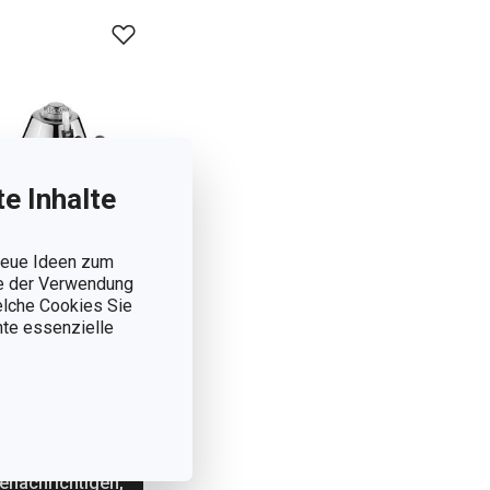
e Inhalte
 neue Ideen zum
ie der Verwendung
welche Cookies Sie
nnte essenzielle
brenner SIESTA
,90 €
t lieferbar
enachrichtigen,