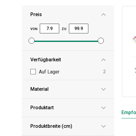
Preis
VON
ZU
Mindestpreisfilter festlegen
Höchstpreisfilter festlegen
Verfügbarkeit
Auf Lager
2
Material
Produktart
Empfo
Produktbreite (cm)