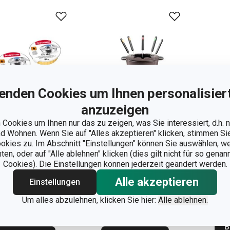
enden Cookies um Ihnen personalisiert
anzuzeigen
Cookies um Ihnen nur das zu zeigen, was Sie interessiert, d.h.
 Wohnen. Wenn Sie auf "Alles akzeptieren" klicken, stimmen S
Versandkostenfrei
ookies zu. Im Abschnitt "Einstellungen" können Sie auswählen, 
n, oder auf "Alle ablehnen" klicken (dies gilt nicht für so gena
ennpaste für
Fondue-Set PARTY
Gas
Cookies). Die Einstellungen können jederzeit geändert werden.
ndue
TIME, für
Alle akzeptieren
Einstellungen
andCHEF+, 3 St.
6 Personen
47
Um alles abzulehnen, klicken Sie hier:
Alle ablehnen.
90 €
99,90 €
Nich
 Lager
Auf Lager
B