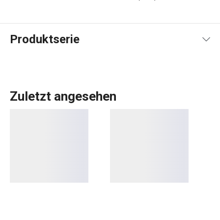
Produktserie
Zuletzt angesehen
Wenn Sie ein Liebhaber von Meeresfrüchten sind, dann
sollten Sie die Produkte der PRESTO SEAFOOD
Produktlinie in Ihrer Küchenausstattung nicht vermissen.
Zum Beispiel
Austernmesser
,
Garnelenscheren
und mehr.
Mit ihnen können Sie Ihre Lieblingsdelikatessen noch
bequemer genießen.