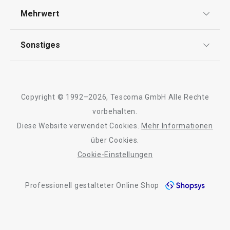
Versand & Zahlung
Mehrwert
Impressum
6,90 €
10,90 €
FAQ
AGB
TESCOMA Club
Auf Lager
Auf Lager
Sonstiges
Kontaktformular
Design
Warenkorb
Warenkorb
Garantie
Meilensteine
Trusted Shops
Rücksendung und Reklamation
Über TESCOMA
Copyright © 1992–2026, Tescoma GmbH Alle Rechte
Qualität
Für Unternehmen
vorbehalten.
Diese Website verwendet Cookies.
Mehr Informationen
Barrierefreiheit
über Cookies.
Cookie-Einstellungen
Professionell gestalteter Online Shop