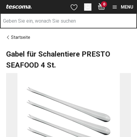
Sie befinden sich auf der Gabel für Schalentiere PRESTO SEAFO
0
Zum Hauptinhalt springen
Zur Navigation springen
Zur Suche springen
MENU
Startseite
Gabel für Schalentiere PRESTO
SEAFOOD 4 St.