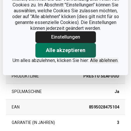
Cookies zu. Im Abschnitt "Einstellungen" können Sie
auswählen, welche Cookies Sie zulassen möchten,
Andere Parameter
oder auf "Alle ablehnen" klicken (dies gilt nicht für so
genannte essenzielle Cookies). Die Einstellungen
können jederzeit geändert werden.
KATEGORIE
Besteck
Einstellungen
MATERIAL
Rostfreier Edelstahl
Alle akzeptieren
Um alles abzulehnen, klicken Sie hier:
Alle ablehnen.
PRODUKTART
Gabel
PRODUKTLINIE
PRESTO SEAFOOD
SPÜLMASCHINE
Ja
EAN
8595028475104
GARANTIE (IN JAHREN)
3