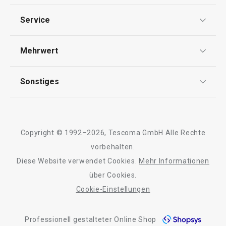
Datenschutz
Service
Widerrufsrecht
Versand & Zahlung
Mehrwert
Impressum
FAQ
AGB
TESCOMA Club
Sonstiges
Kontaktformular
Design
Garantie
Meilensteine
Universalmesser PRECIOSO 9 cm
Vespermesser 
Trusted Shops
Rücksendung und Reklamation
Über TESCOMA
Copyright © 1992–2026, Tescoma GmbH Alle Rechte
Qualität
Für Unternehmen
vorbehalten.
9,90 €
10,90 €
Diese Website verwendet Cookies.
Mehr Informationen
Barrierefreiheit
über Cookies.
Auf Lager
Auf Lager
Cookie-Einstellungen
Warenkorb
Warenkorb
Professionell gestalteter Online Shop