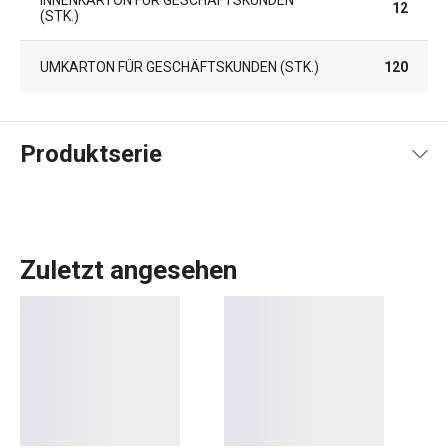
12
(STK.)
UMKARTON FÜR GESCHÄFTSKUNDEN (STK.)
120
Produktserie
Zuletzt angesehen
Die PRECIOSO Produktlinie umfasst
Messer
,
Messerblöcke
,
Schneidebretter
und
Messerschärfer
. Die
designprämierten PRECIOSO-Messer sind nicht unnötig
schwer und lassen sich leicht bedienen. Sie sind aus
hochwertigem deutschen Messerstahl gefertigt und jedes