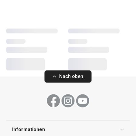
Stück wird von Hand geschliffen. Die revolutionären
Schneidebretter gehören ebenfalls zu dieser Produktlinie.
Wir haben ihre Oberfläche mit der nanoCARE™-
Technologie behandelt, wodurch sie antibakteriell sind und
Sie sie nach dem Gebrauch einfach mit klarem Wasser
abspülen können.
Schneiden
Nach oben
Haushalt
Waschen und Reinigen
Informationen