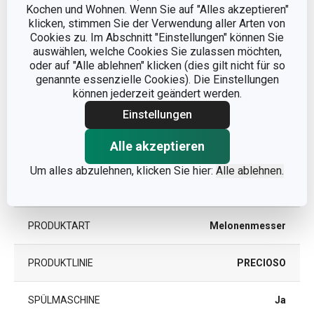
Kochen und Wohnen. Wenn Sie auf "Alles akzeptieren"
PRODUKTLÄNGE (CM)
24.5
klicken, stimmen Sie der Verwendung aller Arten von
Cookies zu. Im Abschnitt "Einstellungen" können Sie
KLINGENLÄNGE (CM)
13
auswählen, welche Cookies Sie zulassen möchten,
oder auf "Alle ablehnen" klicken (dies gilt nicht für so
genannte essenzielle Cookies). Die Einstellungen
können jederzeit geändert werden.
Andere Parameter
Einstellungen
KATEGORIE
Messer
Alle akzeptieren
Um alles abzulehnen, klicken Sie hier:
Alle ablehnen.
Kunststoff, rostfreier
MATERIAL
Edelstahl
PRODUKTART
Melonenmesser
PRODUKTLINIE
PRECIOSO
SPÜLMASCHINE
Ja