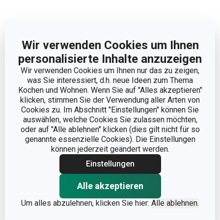
Abmessungen
Wir verwenden Cookies um Ihnen
PRODUKTHÖHE (CM)
4.5
personalisierte Inhalte anzuzeigen
Wir verwenden Cookies um Ihnen nur das zu zeigen,
PRODUKTLÄNGE (CM)
16.5
was Sie interessiert, d.h. neue Ideen zum Thema
Kochen und Wohnen. Wenn Sie auf "Alles akzeptieren"
klicken, stimmen Sie der Verwendung aller Arten von
DURCHMESSER (CM)
6
Cookies zu. Im Abschnitt "Einstellungen" können Sie
auswählen, welche Cookies Sie zulassen möchten,
oder auf "Alle ablehnen" klicken (dies gilt nicht für so
Andere Parameter
genannte essenzielle Cookies). Die Einstellungen
können jederzeit geändert werden.
Einstellungen
Zubereitung von Obst und
KATEGORIE
Gemüse
Alle akzeptieren
Kunststoff, rostfreier
Um alles abzulehnen, klicken Sie hier:
Alle ablehnen.
MATERIAL
Edelstahl