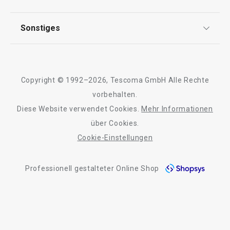
Impressum
FAQ
AGB
TESCOMA Club
Sonstiges
Kontaktformular
Design
Garantie
Meilensteine
Trusted Shops
Rücksendung und Reklamation
Über TESCOMA
Copyright © 1992–2026, Tescoma GmbH Alle Rechte
Qualität
Für Unternehmen
vorbehalten.
Diese Website verwendet Cookies.
Mehr Informationen
Barrierefreiheit
über Cookies.
Cookie-Einstellungen
Professionell gestalteter Online Shop