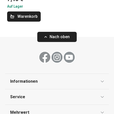
Auf Lager
Warenkorb
-23 %
Nach oben
Ziseliermesser PRESTO CARVING
Schnitzmessers
CARVING
29,90 €
6,90 €
22,90 €
Auf Lager
Auf Lager
Informationen
Warenkorb
Warenkorb
Datenschutz
Service
Widerrufsrecht
Versand & Zahlung
Mehrwert