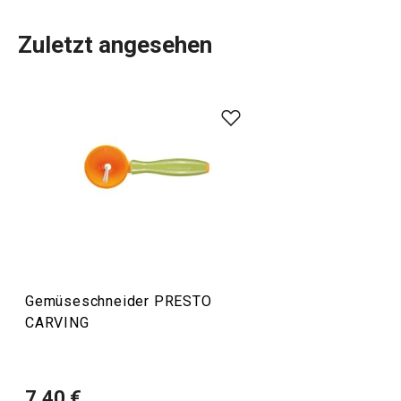
Zuletzt angesehen
Das Schnitzen ist eine beliebte Methode, um
Obst und
Gemüse nach eigenen Vorstellungen zu dekorieren
. Wir
haben einige nützliche
Schneidewerkzeuge
für Sie, die mit
CARVING PRESTO gekennzeichnet sind. Mit ihnen wird
Ihre Dekorationstätigkeit viel besser gelingen.
Küchenutensilien und Gadgets
Gemüseschneider PRESTO
CARVING
7,40 €