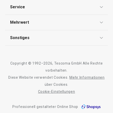
Datenschutz
Service
Widerrufsrecht
Versand & Zahlung
Mehrwert
Impressum
FAQ
AGB
TESCOMA Club
Sonstiges
Kontaktformular
Design
Garantie
Meilensteine
Trusted Shops
Rücksendung und Reklamation
Über TESCOMA
Copyright © 1992–2026, Tescoma GmbH Alle Rechte
Qualität
Für Unternehmen
vorbehalten.
Diese Website verwendet Cookies.
Mehr Informationen
Barrierefreiheit
über Cookies.
Cookie-Einstellungen
Professionell gestalteter Online Shop