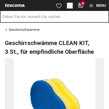
Sie befinden sich auf der Geschirrschwämme CLEAN KIT, 3 St., f
0
Zum Hauptinhalt springen
Zur Navigation springen
Zur Suche springen
MENU
Geschirrschwämme
Geschirrschwämme CLEAN KIT,
3 St., für empfindliche Oberfläche