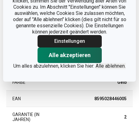
klicken, stimmen Sie der Verwendung aller Arten von
Cookies zu. Im Abschnitt "Einstellungen" können Sie
Küchenreinigung und -
auswählen, welche Cookies Sie zulassen möchten,
KATEGORIE
organisation
oder auf "Alle ablehnen" klicken (dies gilt nicht für so
genannte essenzielle Cookies). Die Einstellungen
können jederzeit geändert werden.
MATERIAL
Polyurethan-Schaum
Einstellungen
PRODUKTART
Geschirrschwamm
Alle akzeptieren
Um alles abzulehnen, klicken Sie hier:
Alle ablehnen.
PRODUKTLINIE
CLEAN KIT
FARBE
Gelb
EAN
8595028446005
GARANTIE (IN
2
JAHREN)