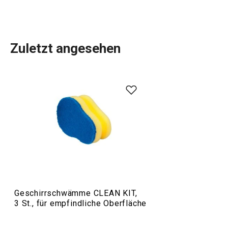
Zuletzt angesehen
Im CLEAN KIT-Sortiment finden Sie praktische und
nützliche
Haushaltshelfer
, die Ihnen die Reinigung
erleichtern und für Ordnung sorgen. Zum Beispiel
Spülschwämme
,
Mikrofasertücher
,
Bürsten
,
Multifunktionswischer, Geschirrspülmittel,
Spülmittelspender
, Schwammablagen sowie Müllbeutel,
einen sortierten Abfallsack und mehr.
Geschirrschwämme CLEAN KIT,
Haushalt
3 St., für empfindliche Oberfläche