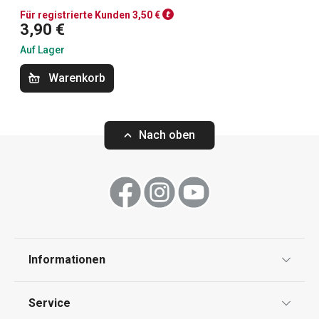
Waschen und Reinigen
Für registrierte Kunden 3,50 €
3,90 €
Auf Lager
Warenkorb
Nach oben
Beidseitige Abtropfschale CLEAN
Allzwecktücher C
KIT
Informationen
Datenschutz
15,90 €
11,90 €
Service