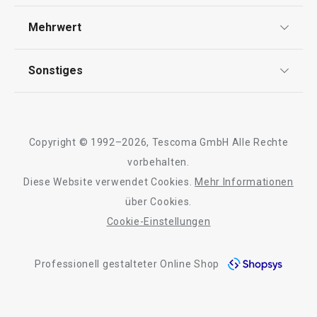
Widerrufsrecht
Auf Lager
Auf Lager
Versand & Zahlung
Mehrwert
Impressum
Warenkorb
Warenkorb
FAQ
AGB
TESCOMA Club
Sonstiges
Kontaktformular
Design
Garantie
Meilensteine
Alle Produkte der Linie CLEAN KIT
Trusted Shops
Rücksendung und Reklamation
Über TESCOMA
Copyright © 1992–2026, Tescoma GmbH Alle Rechte
Qualität
Für Unternehmen
vorbehalten.
Diese Website verwendet Cookies.
Mehr Informationen
Barrierefreiheit
über Cookies.
Cookie-Einstellungen
Professionell gestalteter Online Shop