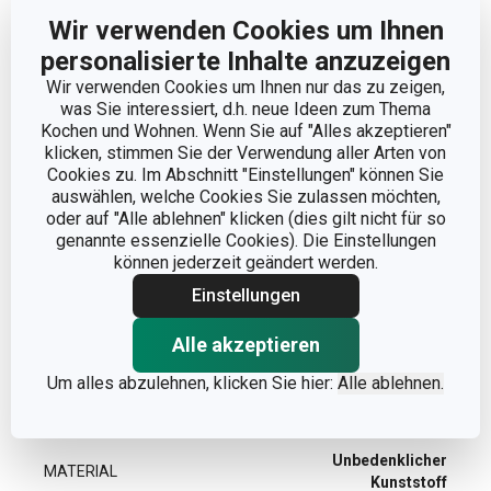
PRODUKTBREITE (CM)
9
Wir verwenden Cookies um Ihnen
personalisierte Inhalte anzuzeigen
PRODUKTHÖHE (CM)
6.5
Wir verwenden Cookies um Ihnen nur das zu zeigen,
was Sie interessiert, d.h. neue Ideen zum Thema
Kochen und Wohnen. Wenn Sie auf "Alles akzeptieren"
VOLUMEN (L)
0.8
klicken, stimmen Sie der Verwendung aller Arten von
Cookies zu. Im Abschnitt "Einstellungen" können Sie
PRODUKTLÄNGE (CM)
28.5
auswählen, welche Cookies Sie zulassen möchten,
oder auf "Alle ablehnen" klicken (dies gilt nicht für so
genannte essenzielle Cookies). Die Einstellungen
können jederzeit geändert werden.
Andere Parameter
Einstellungen
FÜR DEN KÜHLSCHRANK
Ja
Alle akzeptieren
GEEIGNET
Um alles abzulehnen, klicken Sie hier:
Alle ablehnen.
KATEGORIE
Lebensmittelbehälter
Unbedenklicher
MATERIAL
Kunststoff