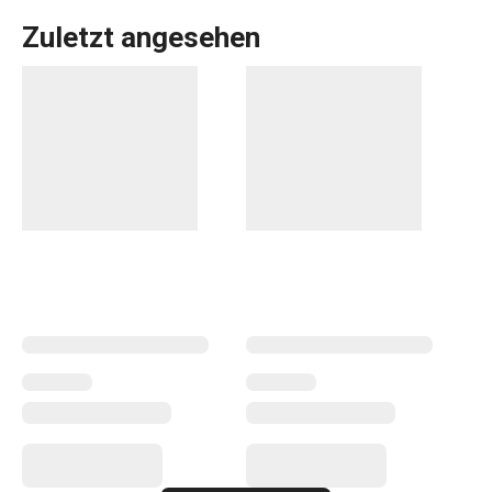
Zuletzt angesehen
Die DINO-Produktlinie hat die Kleinen im Blick. Sie
umfasst
Kindergeschirr
aus hochwertigem, sehr haltbarem
und gesundheitlich unbedenklichem Material, was die
wichtigsten Vorteile von
für Kinder
konzipierten Produkten
sind.
Teller, Schüsseln, gesunde Gläser und Krüge
sind mit
originellen Dinosaurier-Motiven verziert, die die
Aufmerksamkeit von Kindern und Eltern gleichermaßen auf
sich ziehen werden.
Für Kinder