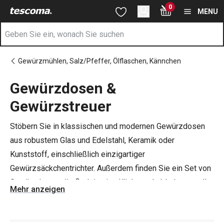
Sie befinden sich auf der Gewürzdosen & Gewürzstreuer Seite
0
Zum Hauptinhalt springen
Zur Navigation springen
Zur Suche springen
MENU
Gewürzmühlen, Salz/Pfeffer, Ölflaschen, Kännchen
Gewürzdosen &
Gewürzstreuer
Stöbern Sie in klassischen und modernen Gewürzdosen
aus robustem Glas und Edelstahl, Keramik oder
Kunststoff, einschließlich einzigartiger
Gewürzsäckchentrichter. Außerdem finden Sie ein Set von
Gewürzdosen, die flach in eine Küchenschublade gestellt
Mehr anzeigen
werden können, und Gewürzdosen auf einem drehbaren
Ständer.