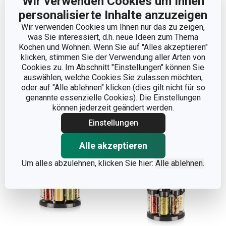
Wir verwenden Cookies um Ihnen
personalisierte Inhalte anzuzeigen
Neuheiten
Wir verwenden Cookies um Ihnen nur das zu zeigen,
was Sie interessiert, d.h. neue Ideen zum Thema
Salz- und Pfefferstreuer
Salz- und Pfefferstreuer
Kochen und Wohnen. Wenn Sie auf "Alles akzeptieren"
GrandCHEF
GrandCHEF, mit Ständer
klicken, stimmen Sie der Verwendung aller Arten von
Cookies zu. Im Abschnitt "Einstellungen" können Sie
9,90 €
17,90 €
auswählen, welche Cookies Sie zulassen möchten,
Auf Lager
Auf Lager
oder auf "Alle ablehnen" klicken (dies gilt nicht für so
genannte essenzielle Cookies). Die Einstellungen
Warenkorb
Warenkorb
können jederzeit geändert werden.
Einstellungen
Alle akzeptieren
Um alles abzulehnen, klicken Sie hier:
Alle ablehnen.