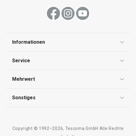
Informationen
Datenschutz
Service
Widerrufsrecht
Versand & Zahlung
Mehrwert
Impressum
FAQ
AGB
TESCOMA Club
Sonstiges
Kontaktformular
Design
Garantie
Meilensteine
Trusted Shops
Rücksendung und Reklamation
Über TESCOMA
Copyright © 1992–2026, Tescoma GmbH Alle Rechte
Qualität