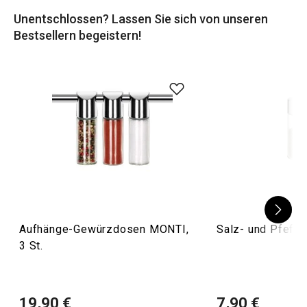
Unentschlossen? Lassen Sie sich von unseren
Tipp
: Erstellen Sie Ihr eigenes System und vereinfachen
Bestsellern begeistern!
Sie Ihre Küchenarbeit. Verwenden Sie zum Beispiel
unsere
Küchenorganizer
oder
Hängestangen und -
schienen
.
Aufhänge-Gewürzdosen MONTI,
Salz- und Pfeffe
3 St.
19,90 €
7,90 €