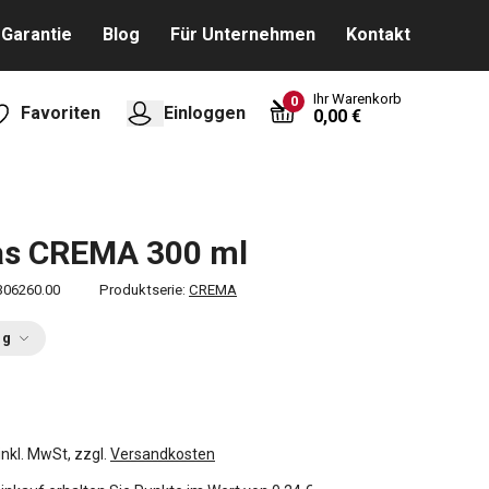
Garantie
Blog
Für Unternehmen
Kontakt
Ihr Warenkorb
0
Favoriten
Einloggen
0,00 €
as CREMA 300 ml
306260.00
Produktserie:
CREMA
ng
inkl. MwSt, zzgl.
Versandkosten