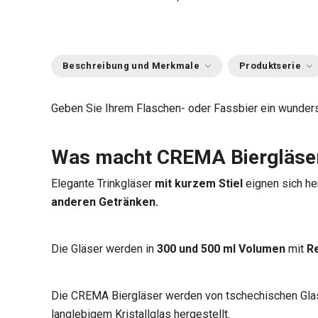
Beschreibung und Merkmale
Produktserie
Geben Sie Ihrem Flaschen- oder Fassbier ein wunders
Was macht CREMA Biergläser
Elegante Trinkgläser
mit kurzem Stiel
eignen sich h
anderen Getränken.
Die Gläser werden in
300 und 500 ml
Volumen
mit
R
Die CREMA Biergläser werden von tschechischen Glas
langlebigem Kristallglas hergestellt.