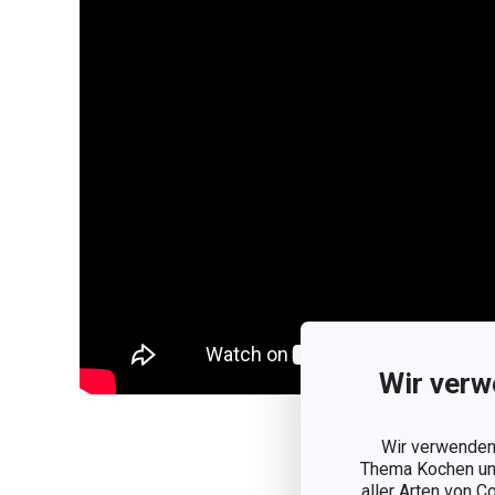
Wir verw
Weniger a
Wir verwenden 
Thema Kochen und
aller Arten von C