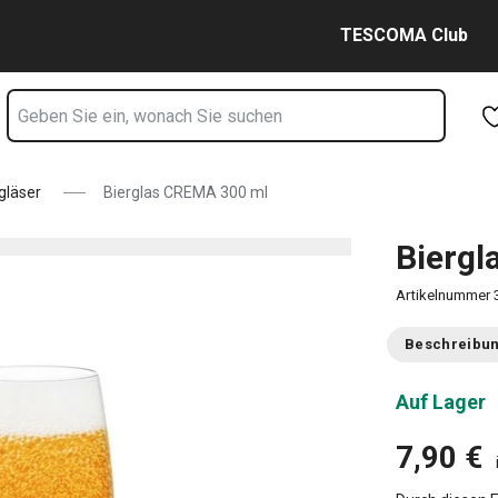
Zum Hauptinhalt springen
Zur Navigation springen
Zur Suche springen
TESCOMA Club
gläser
Bierglas CREMA 300 ml
Biergl
Artikelnummer
Beschreibu
Auf Lager
7,90 €