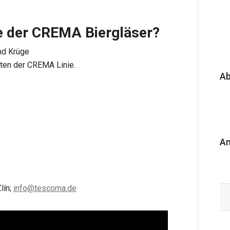
le der CREMA Biergläser?
nd Krüge
kten der CREMA Linie.
A
An
lín;
info@tescoma.de