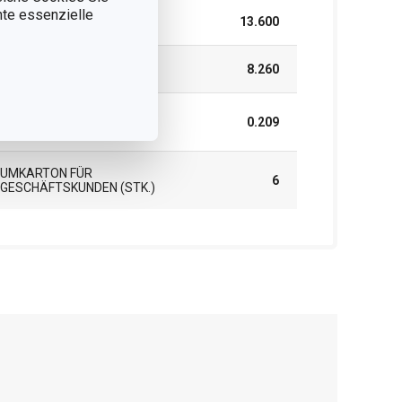
nnte essenzielle
HÖHE (CM)
13.600
LÄNGE (CM)
8.260
GEWICHT EINSCHLIESSLICH V
0.209
ERPACKUNG (KG)
UMKARTON FÜR
6
GESCHÄFTSKUNDEN (STK.)