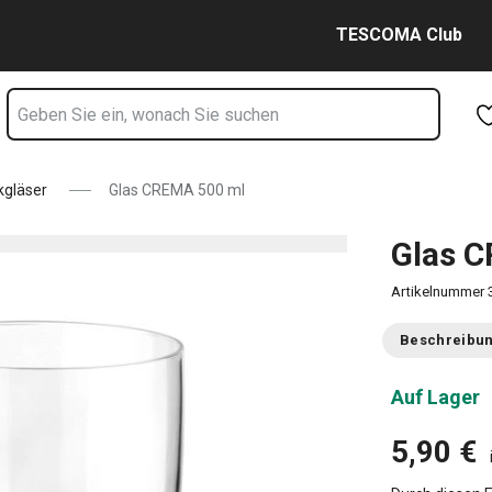
Zum Hauptinhalt springen
Zur Navigation springen
Zur Suche springen
TESCOMA Club
kgläser
Glas CREMA 500 ml
Glas 
Artikelnummer
Beschreibu
Auf Lager
5,90 €