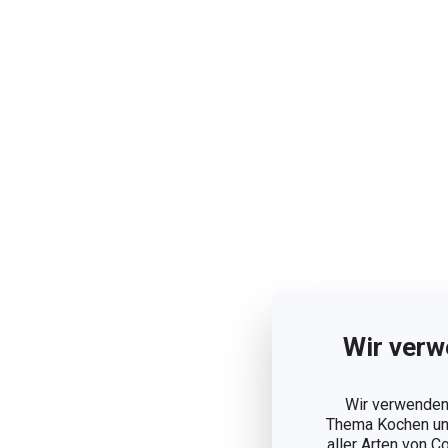
Wir verw
Wir verwenden 
Thema Kochen und
aller Arten von C