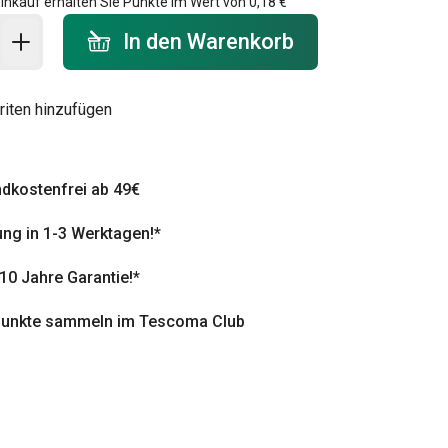
inkauf erhalten Sie Punkte im Wert von
0,18 €
 Warenkorb - Menge
In den Warenkorb
riten hinzufügen
dkostenfrei ab 49€
ung in 1-3 Werktagen!*
 10 Jahre Garantie!*
punkte sammeln im Tescoma Club