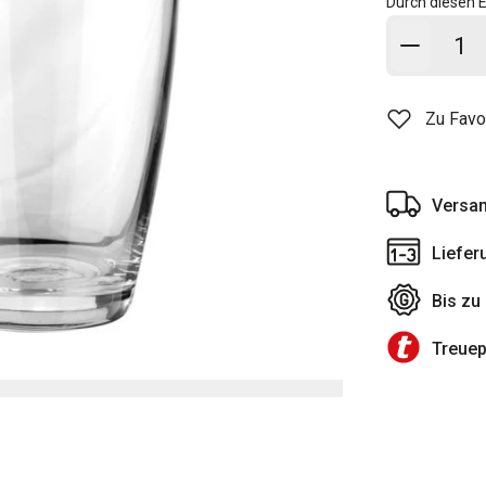
Durch diesen E
In den
Zu Favo
Versan
Liefer
Bis zu
Treue