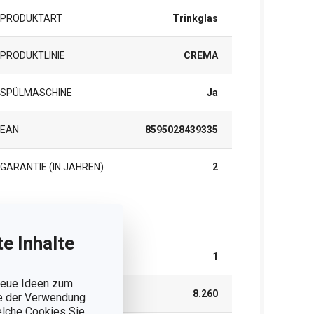
PRODUKTART
Trinkglas
PRODUKTLINIE
CREMA
SPÜLMASCHINE
Ja
EAN
8595028439335
GARANTIE (IN JAHREN)
2
rpackung
e Inhalte
TEILE IM SET
1
 neue Ideen zum
BREITE (CM)
8.260
ie der Verwendung
welche Cookies Sie