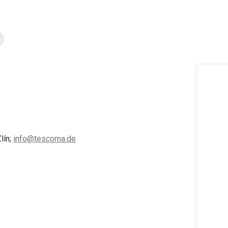
lín;
info@tescoma.de