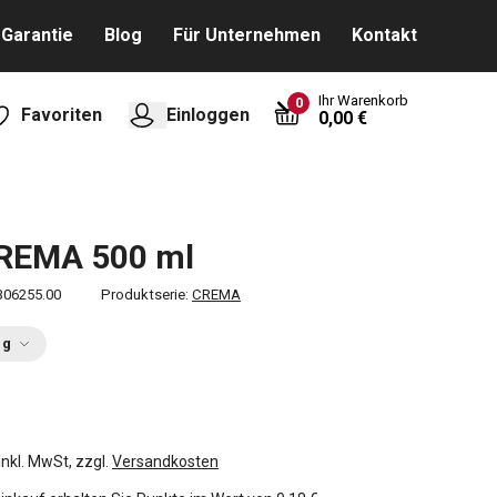
Garantie
Blog
Für Unternehmen
Kontakt
Ihr Warenkorb
0
Favoriten
Einloggen
0,00 €
CREMA 500 ml
306255.00
Produktserie:
CREMA
ng
inkl. MwSt, zzgl.
Versandkosten