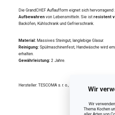
Die GrandCHEF Auflaufform eignet sich hervorragen
Aufbewahren
von Lebensmitteln. Sie ist
resistent v
Backöfen, Kühlschrank und Gefrierschrank.
Material:
Massives Steingut, langlebige Glasur.
Reinigung:
Spülmaschinenfest, Handwäsche wird emp
erhalten.
Gewährleistung:
2 Jahre.
Hersteller: TESCOMA s. r. o., U Tescomy 241, 760 01 Z
Wir verw
Wir verwenden 
Weniger a
Thema Kochen und
aller Arten von C