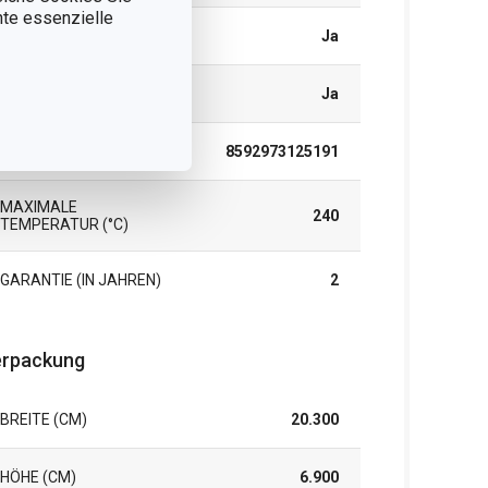
nnte essenzielle
TIEFKÜHLGEEIGNET
Ja
SPÜLMASCHINE
Ja
EAN
8592973125191
MAXIMALE
240
TEMPERATUR (°C)
GARANTIE (IN JAHREN)
2
rpackung
BREITE (CM)
20.300
HÖHE (CM)
6.900