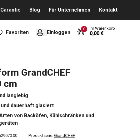
Garantie
Blog
Für Unternehmen
Kontakt
Ihr Warenkorb
0
Favoriten
Einloggen
0,00 €
nform GrandCHEF
0 cm
nd langlebig
und dauerhaft glasiert
e Arten von Backöfen, Kühlschränken und
geräten
629070.00
Produktserie:
GrandCHEF