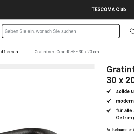
e
Zum Hauptinhalt springen
Zur Navigation springen
Zur Suche springen
TESCOMA Club
aufformen
Gratinform GrandCHEF 30 x 20 cm
Grati
30 x 2
solide u
modern 
für all
Gefrier
Artikelnummer