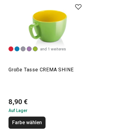
ihr schlichtes, elegantes Design und die zarte Cremefarbe
des Porzellans aus. In dieser Linie finden Sie eine
Vielzahl von Geschirr zum Servieren von heißen und kalten
Getränken, wie
Teller
,
Tassen
und Untertassen,
Teekannen
und Becher,
Gläser für Getränke
und Bier usw. Zu dieser
Produktlinie gehören auch die CREMA SHINE Tassen und
and 1 weiteres
Becher, die mit ihren satten Pastellfarben begeistern.
Große Tasse CREMA SHINE
Getränke
Essen
8,90 €
Auf Lager
Farbe wählen