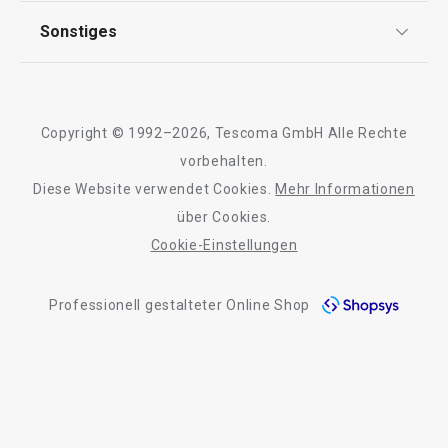
AGB
TESCOMA Club
Sonstiges
Kontaktformular
Getränke
Design
Garantie
Meilensteine
Trusted Shops
Rücksendung und Reklamation
Waschen und Reinigen
Über TESCOMA
Copyright © 1992–2026, Tescoma GmbH Alle Rechte
Qualität
Für Unternehmen
vorbehalten.
Outdoor-Aktivitäten
Diese Website verwendet Cookies.
Mehr Informationen
Barrierefreiheit
über Cookies.
Cookie-Einstellungen
Professionell gestalteter Online Shop