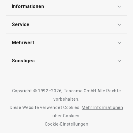
40 x 30 cm, univ
SiliconPRIME
Informationen
Datenschutz
Service
21,90 €
19,90 €
Widerrufsrecht
Auf Lager
Auf Lager
Versand & Zahlung
Mehrwert
Impressum
Warenkorb
Warenkorb
FAQ
AGB
TESCOMA Club
Sonstiges
Kontaktformular
Design
Garantie
Meilensteine
Trusted Shops
Alle Produkte der Linie DELÍCIA SiliconPRIME
Rücksendung und Reklamation
Über TESCOMA
Copyright © 1992–2026, Tescoma GmbH Alle Rechte
Qualität
Für Unternehmen
vorbehalten.
Diese Website verwendet Cookies.
Mehr Informationen
Barrierefreiheit
über Cookies.
Cookie-Einstellungen