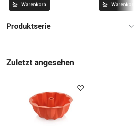
Warenkorb
Warenkorb
Produktserie
Zuletzt angesehen
Die Produkte der Produktlinie DELÍCIA SiliconPRIME
zeichnen sich durch das verwendete Material -
hochwertiges, hitzebeständiges Silikon - aus. Diese
hauptsächlich zum
Backen
verwendeten Werkzeuge
stellen eine moderne Alternative zu klassischen Metall-
oder Porzellanprodukten dar. Sie sind pflegeleicht,
langlebig, leicht zu reinigen und perfekt aufzubewahren.
Wählen Sie
Silikonformen
für Gugelhupf, Muffins, Donuts,