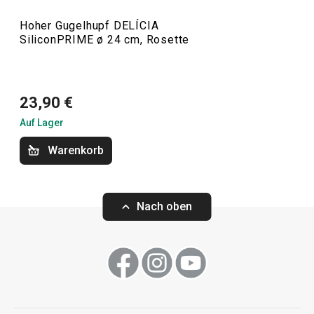
Teddybären und so weiter. Dieses Sortiment umfasst auch
Hoher Gugelhupf DELÍCIA
Aufsteckrollen und
Backmatten
.
SiliconPRIME ø 24 cm, Rosette
Backen
23,90 €
Auf Lager
Warenkorb
Nach oben
Backmatte DELÍC
Kasten-Backform DELÍCIA