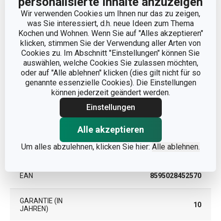
personalisierte Inhalte anzuzeigen
KATEGORIE
Messer
Wir verwenden Cookies um Ihnen nur das zu zeigen,
was Sie interessiert, d.h. neue Ideen zum Thema
Kochen und Wohnen. Wenn Sie auf "Alles akzeptieren"
Kunststoff, rostfreier
MATERIAL
klicken, stimmen Sie der Verwendung aller Arten von
Edelstahl
Cookies zu. Im Abschnitt "Einstellungen" können Sie
auswählen, welche Cookies Sie zulassen möchten,
PRODUKTART
Asiatische Messer
oder auf "Alle ablehnen" klicken (dies gilt nicht für so
genannte essenzielle Cookies). Die Einstellungen
können jederzeit geändert werden.
PRODUKTLINIE
AZZA
Einstellungen
FARBE
Schwarz
Alle akzeptieren
Um alles abzulehnen, klicken Sie hier:
Alle ablehnen.
SPÜLMASCHINE
Ja
EAN
8595028452570
GARANTIE (IN
10
JAHREN)