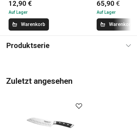
12,90 €
65,90 €
Auf Lager
Auf Lager
Warenkorb
Warenkorb
Produktserie
Zuletzt angesehen
Die AZZA-Produktlinie besteht aus
hochwertigen
Messern
, die einzeln oder in einem
Messerblock
verkauft
werden, ergänzt durch ein
Hackbeil
, eine
Geflügelschere
und andere Küchenwerkzeuge. Die robusten AZZA-
Messer werden aus einem einzigen Stück japanischen
Schneidwarenstahls geschmiedet und verfügen über