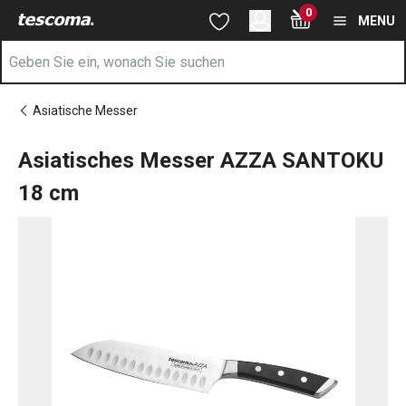
Sie befinden sich auf der Asiatisches Messer AZZA SANTOKU 
0
Zum Hauptinhalt springen
Zur Navigation springen
Zur Suche springen
MENU
Asiatische Messer
Asiatisches Messer AZZA SANTOKU
18 cm