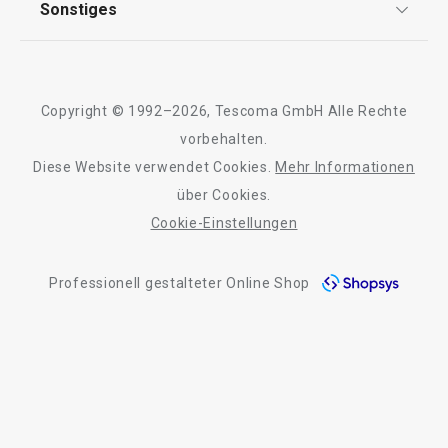
Sonstiges
Kontaktformular
Essen
Design
Garantie
Meilensteine
Trusted Shops
Schneiden
Rücksendung und Reklamation
Über TESCOMA
Copyright © 1992–2026, Tescoma GmbH Alle Rechte
Qualität
Für Unternehmen
vorbehalten.
Getränke
Diese Website verwendet Cookies.
Mehr Informationen
Barrierefreiheit
über Cookies.
Waschen und Reinigen
Cookie-Einstellungen
Outdoor-Aktivitäten
Professionell gestalteter Online Shop