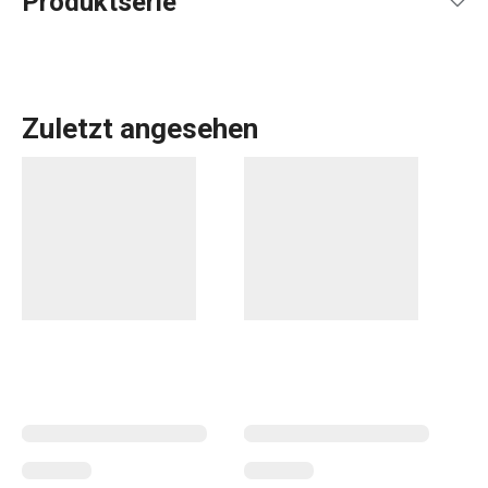
Produktserie
Zuletzt angesehen
Das umfassende Angebot an
Küchenwerkzeugen und -
geräten
von GrandCHEF ist sowohl für traditionelle als
auch für moderne Küchen geeignet. Die Küchengeräte von
GrandCHEF zeichnen sich durch ein einheitliches Design
und eine Ganzstahl- oder Ganzmetallkonstruktion mit
minimalem Einsatz von Kunststoffen aus. Zum
Kochgeschirr
dieser Linie gehören nicht nur hochwertige
Pfannen
,
Töpfe
und
Kasserollen
, sondern auch
zuverlässige
Schnellkochtöpfe
. Auch die GrandCHEF-
Haushaltsgeräte
wie Wasserkocher, Sandwichmaker,
Reiskocher und Vakuumiergerät sind optisch aufeinander