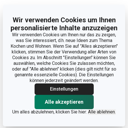
PRODUKTHÖHE (CM)
12.5
Wir verwenden Cookies um Ihnen
VOLUMEN (L)
0.5
personalisierte Inhalte anzuzeigen
Wir verwenden Cookies um Ihnen nur das zu zeigen,
PRODUKTLÄNGE (CM)
13.5
was Sie interessiert, d.h. neue Ideen zum Thema
Kochen und Wohnen. Wenn Sie auf "Alles akzeptieren"
klicken, stimmen Sie der Verwendung aller Arten von
DURCHMESSER (CM)
9.5
Cookies zu. Im Abschnitt "Einstellungen" können Sie
auswählen, welche Cookies Sie zulassen möchten,
oder auf "Alle ablehnen" klicken (dies gilt nicht für so
Andere Parameter
genannte essenzielle Cookies). Die Einstellungen
können jederzeit geändert werden.
Einstellungen
KATEGORIE
Tee und Kaffee
Alle akzeptieren
MATERIAL
Rostfreier Edelstahl
Um alles abzulehnen, klicken Sie hier:
Alle ablehnen.
PRODUKTART
Kännchen