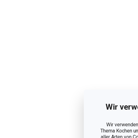
Wir verw
Wir verwenden 
Thema Kochen und
aller Arten von C