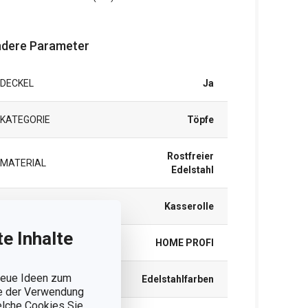
dere Parameter
DECKEL
Ja
KATEGORIE
Töpfe
Rostfreier
MATERIAL
Edelstahl
PRODUKTART
Kasserolle
e Inhalte
PRODUKTLINIE
HOME PROFI
 neue Ideen zum
FARBE
Edelstahlfarben
ie der Verwendung
welche Cookies Sie