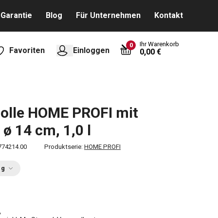
Garantie
Blog
Für Unternehmen
Kontakt
Ihr Warenkorb
0
Favoriten
Einloggen
0,00 €
olle HOME PROFI mit
 ø 14 cm, 1,0 l
774214.00
Produktserie:
HOME PROFI
ng
€