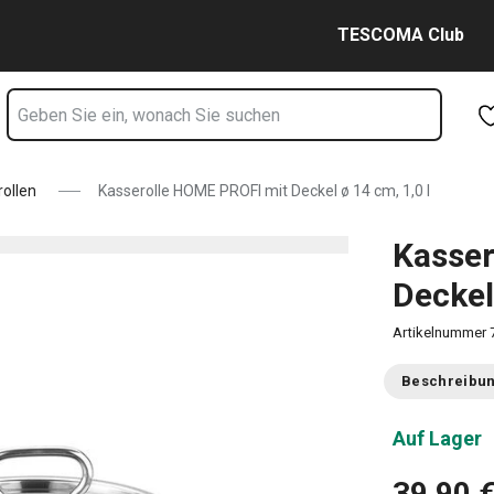
4 cm, 1,0 l Seite
Zum Hauptinhalt springen
Zur Navigation springen
Zur Suche springen
TESCOMA Club
ollen
Kasserolle HOME PROFI mit Deckel ø 14 cm, 1,0 l
Kasser
Deckel
Artikelnummer
Beschreibu
Auf Lager
39,90 