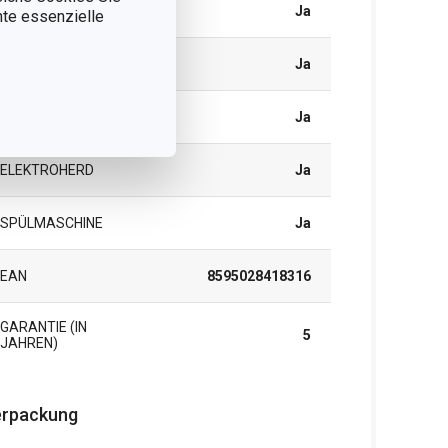
INDUKTION
Ja
nnte essenzielle
GASHERD
Ja
GLAS-/KERAMIKHERD
Ja
ELEKTROHERD
Ja
SPÜLMASCHINE
Ja
EAN
8595028418316
GARANTIE (IN
5
JAHREN)
rpackung