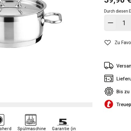
Durch diesen E
In den
Zu Favo
Versan
Liefer
Bis zu
Treue
roherd
Spülmaschine
Garantie (in