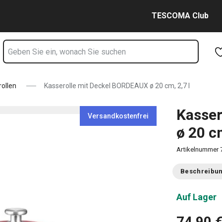
cm, 2,7 l Seite
Zum Hauptinhalt springen
Zur Navigation springen
Zur Suche springen
TESCOMA Club
ollen
Kasserolle mit Deckel BORDEAUX ø 20 cm, 2,7 l
Kasser
Versandkostenfrei
ø 20 cm
Artikelnummer
Beschreibu
Auf Lager
74,90 