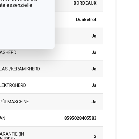
RODUKTLINIE
BORDEAUX
nnte essenzielle
ARBE
Dunkelrot
NDUKTION
Ja
ASHERD
Ja
LAS-/KERAMIKHERD
Ja
LEKTROHERD
Ja
PÜLMASCHINE
Ja
AN
8595028405583
ARANTIE (IN
3