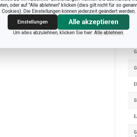
P
n, oder auf "Alle ablehnen" klicken (dies gilt nicht für so gena
Cookies). Die Einstellungen können jederzeit geändert werden.
F
Alle akzeptieren
Einstellungen
Um alles abzulehnen, klicken Sie hier:
Alle ablehnen.
I
G
G
E
S
E
G