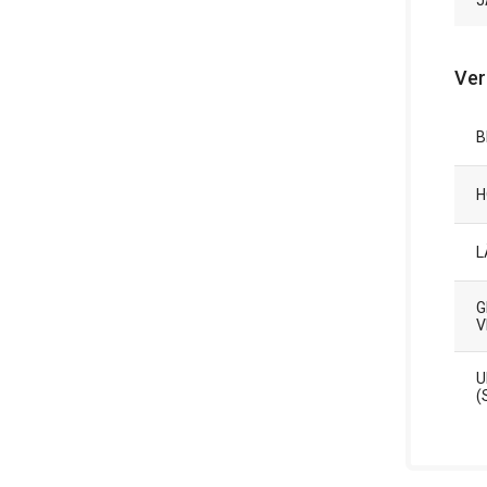
J
Ver
B
H
L
G
E
U
(