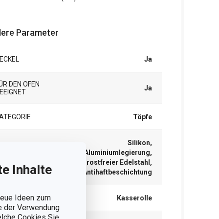
ere Parameter
ECKEL
Ja
ÜR DEN OFEN
Ja
EEIGNET
ATEGORIE
Töpfe
Silikon,
Aluminiumlegierung,
ATERIAL
rostfreier Edelstahl,
e Inhalte
Antihaftbeschichtung
 neue Ideen zum
RODUKTART
Kasserolle
ie der Verwendung
welche Cookies Sie