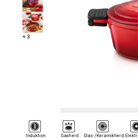
+ 3
Induktion
Gasherd
Glas-/Keramikherd
Elekt