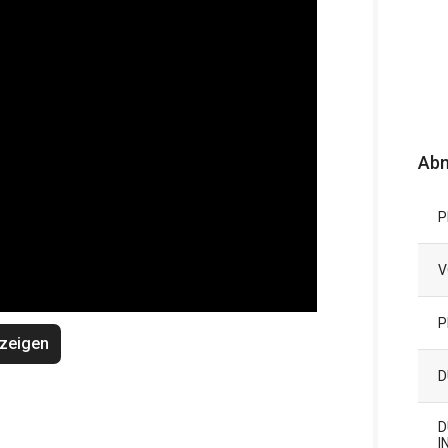
Ab
P
V
P
zeigen
D
D
I