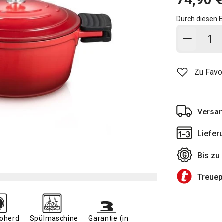
Durch diesen E
In den
Zu Favo
Versan
Liefer
Bis zu
Treue
roherd
Spülmaschine
Garantie (in