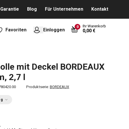
Garantie
Blog
Für Unternehmen
Kontakt
Ihr Warenkorb
0
Favoriten
Einloggen
0,00 €
olle mit Deckel BORDEAUX
, 2,7 l
780420.00
Produktserie:
BORDEAUX
ng
€