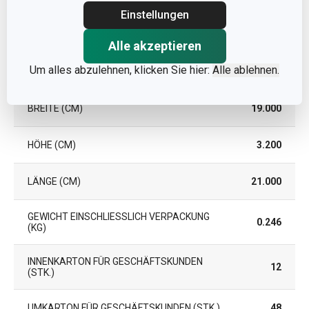
Einstellungen
Verpackung
Alle akzeptieren
Um alles abzulehnen, klicken Sie hier:
Alle ablehnen.
TEILE IM SET
4
BREITE (CM)
19.000
HÖHE (CM)
3.200
LÄNGE (CM)
21.000
GEWICHT EINSCHLIESSLICH VERPACKUNG (
0.246
KG)
INNENKARTON FÜR GESCHÄFTSKUNDEN
12
(STK.)
UMKARTON FÜR GESCHÄFTSKUNDEN (STK.)
48