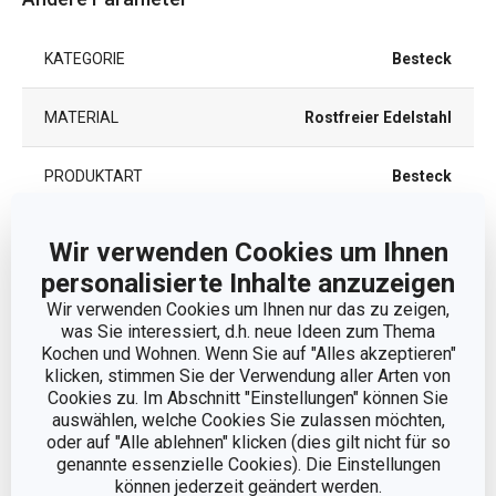
KATEGORIE
Besteck
MATERIAL
Rostfreier Edelstahl
PRODUKTART
Besteck
PRODUKTLINIE
BAMBINI
Wir verwenden Cookies um Ihnen
personalisierte Inhalte anzuzeigen
FARBE
Edelstahlfarben
Wir verwenden Cookies um Ihnen nur das zu zeigen,
was Sie interessiert, d.h. neue Ideen zum Thema
Kochen und Wohnen. Wenn Sie auf "Alles akzeptieren"
SPÜLMASCHINE
Ja
klicken, stimmen Sie der Verwendung aller Arten von
Cookies zu. Im Abschnitt "Einstellungen" können Sie
EAN
8595028447668
auswählen, welche Cookies Sie zulassen möchten,
oder auf "Alle ablehnen" klicken (dies gilt nicht für so
genannte essenzielle Cookies). Die Einstellungen
GARANTIE (IN JAHREN)
3
können jederzeit geändert werden.