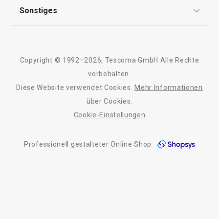
AGB
TESCOMA Club
Sonstiges
Kontaktformular
Design
9,90 €
25,90 €
Garantie
Meilensteine
Trusted Shops
Auf Lager
Auf Lager
Rücksendung und Reklamation
Über TESCOMA
Copyright © 1992–2026, Tescoma GmbH Alle Rechte
Qualität
Warenkorb
Warenkorb
Für Unternehmen
vorbehalten.
Diese Website verwendet Cookies.
Mehr Informationen
Barrierefreiheit
über Cookies.
Cookie-Einstellungen
Alle Produkte der Linie PRECIOSO
Professionell gestalteter Online Shop