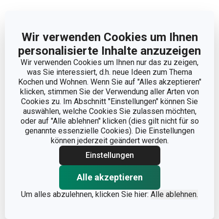
Wir verwenden Cookies um Ihnen
personalisierte Inhalte anzuzeigen
Abmessungen
Wir verwenden Cookies um Ihnen nur das zu zeigen,
was Sie interessiert, d.h. neue Ideen zum Thema
PRODUKTLÄNGE (CM)
30
Kochen und Wohnen. Wenn Sie auf "Alles akzeptieren"
klicken, stimmen Sie der Verwendung aller Arten von
Cookies zu. Im Abschnitt "Einstellungen" können Sie
KLINGENLÄNGE (CM)
18
auswählen, welche Cookies Sie zulassen möchten,
oder auf "Alle ablehnen" klicken (dies gilt nicht für so
genannte essenzielle Cookies). Die Einstellungen
Andere Parameter
können jederzeit geändert werden.
Einstellungen
KATEGORIE
Messer
Alle akzeptieren
Kunststoff, rostfreier
Um alles abzulehnen, klicken Sie hier:
Alle ablehnen.
MATERIAL
Edelstahl