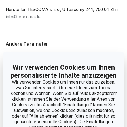
Hersteller: TESCOMA s. r. o., U Tescomy 241, 760 01 Zlín;
info@tescoma.de
Andere Parameter
EAN
8595028455250
Wir verwenden Cookies um Ihnen
personalisierte Inhalte anzuzeigen
Verpackung
Wir verwenden Cookies um Ihnen nur das zu zeigen,
was Sie interessiert, d.h. neue Ideen zum Thema
Kochen und Wohnen. Wenn Sie auf "Alles akzeptieren"
BREITE (CM)
4.400
klicken, stimmen Sie der Verwendung aller Arten von
Cookies zu. Im Abschnitt "Einstellungen" können Sie
auswählen, welche Cookies Sie zulassen möchten,
HÖHE (CM)
0.400
oder auf "Alle ablehnen" klicken (dies gilt nicht für so
genannte essenzielle Cookies). Die Einstellungen
LÄNGE (CM)
4.400