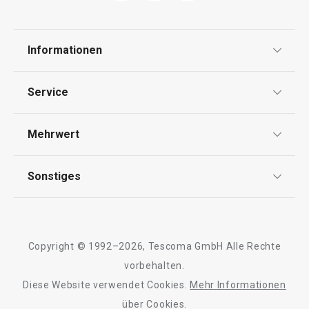
Informationen
Datenschutz
Service
Widerrufsrecht
Versand & Zahlung
Mehrwert
Impressum
FAQ
AGB
TESCOMA Club
Sonstiges
Kontaktformular
Design
Garantie
Meilensteine
Trusted Shops
Rücksendung und Reklamation
Über TESCOMA
Copyright © 1992–2026, Tescoma GmbH Alle Rechte
Qualität
Für Unternehmen
vorbehalten.
Diese Website verwendet Cookies.
Mehr Informationen
Barrierefreiheit
über Cookies.