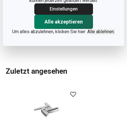
können jederzeit geändert werden.
Einstellungen
GEWICHT EINSCHLIESSLICH VERPACKUNG (
0.015
KG)
Alle akzeptieren
Um alles abzulehnen, klicken Sie hier:
Alle ablehnen.
UMKARTON FÜR GESCHÄFTSKUNDEN (STK.)
100
Zuletzt angesehen