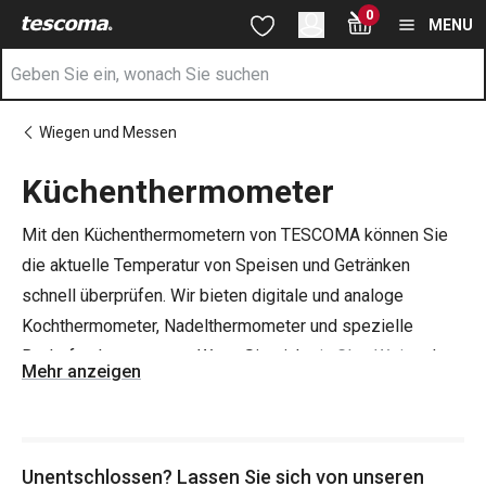
Sie befinden sich auf der Küchenthermometer Seite
0
Zum Hauptinhalt springen
Zur Navigation springen
Zur Suche springen
MENU
Wiegen und Messen
Küchenthermometer
Mit den Küchenthermometern von TESCOMA können Sie
die aktuelle Temperatur von Speisen und Getränken
schnell überprüfen. Wir bieten digitale und analoge
Kochthermometer, Nadelthermometer und spezielle
Backofenthermometer. Wenn Sie sich
ein Glas Wein
oder
Mehr anzeigen
Sekt
gönnen wollen, sollten Sie auch dort die Temperatur
im Auge behalten - da kommt unser speziell für die
Messung der Weintemperatur konzipiertes Thermometer
Unentschlossen? Lassen Sie sich von unseren
gerade recht.