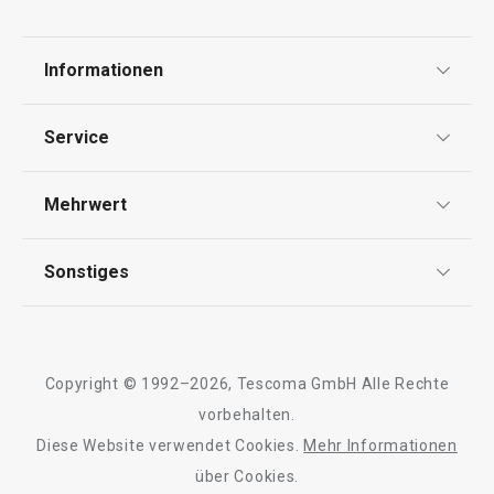
Informationen
Datenschutz
Service
Widerrufsrecht
Versand & Zahlung
Mehrwert
Impressum
FAQ
AGB
TESCOMA Club
Sonstiges
Kontaktformular
Design
Garantie
Meilensteine
Trusted Shops
Rücksendung und Reklamation
Über TESCOMA
Copyright © 1992–2026, Tescoma GmbH Alle Rechte
Qualität
Für Unternehmen
vorbehalten.
Diese Website verwendet Cookies.
Mehr Informationen
Barrierefreiheit
über Cookies.