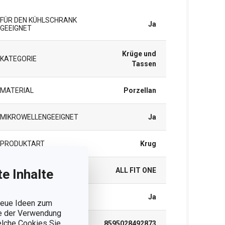
FÜR DEN KÜHLSCHRANK
Ja
GEEIGNET
Krüge und
KATEGORIE
Tassen
MATERIAL
Porzellan
MIKROWELLENGEEIGNET
Ja
PRODUKTART
Krug
PRODUKTLINIE
ALL FIT ONE
e Inhalte
SPÜLMASCHINE
Ja
 neue Ideen zum
ie der Verwendung
welche Cookies Sie
EAN
8595028492873