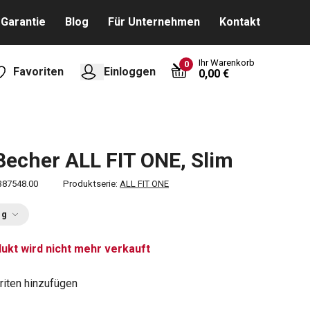
Garantie
Blog
Für Unternehmen
Kontakt
Ihr Warenkorb
0
Favoriten
Einloggen
0,00 €
Becher ALL FIT ONE, Slim
387548.00
Produktserie:
ALL FIT ONE
ng
ukt wird nicht mehr verkauft
riten hinzufügen