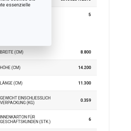
nnte essenzielle
GARANTIE (IN JAHREN)
5
rpackung
BREITE (CM)
8.800
HÖHE (CM)
14.200
LÄNGE (CM)
11.300
GEWICHT EINSCHLIESSLICH V
0.359
ERPACKUNG (KG)
INNENKARTON FÜR
6
GESCHÄFTSKUNDEN (STK.)