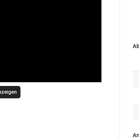
A
nzeigen
An