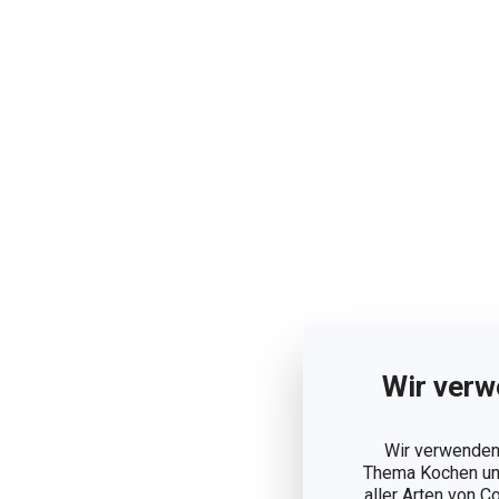
Wir verw
Wir verwenden 
Thema Kochen und
aller Arten von C