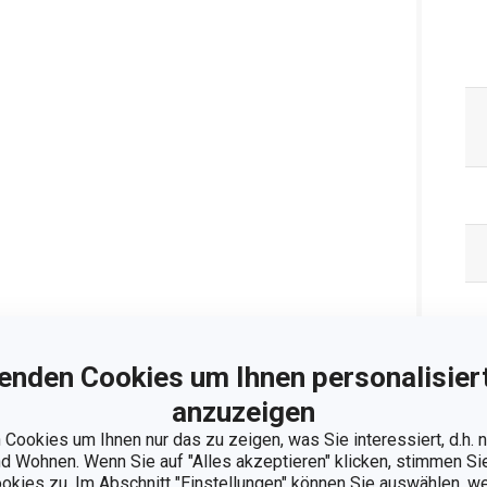
enden Cookies um Ihnen personalisiert
anzuzeigen
Cookies um Ihnen nur das zu zeigen, was Sie interessiert, d.h.
 Wohnen. Wenn Sie auf "Alles akzeptieren" klicken, stimmen S
ookies zu. Im Abschnitt "Einstellungen" können Sie auswählen, 