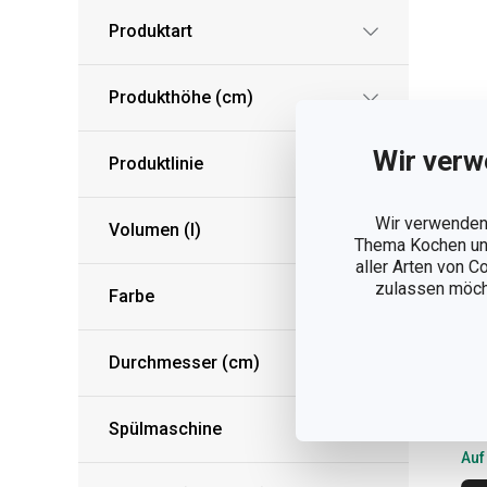
Produktart
Produkthöhe (cm)
Wir verw
Produktlinie
Wir verwenden 
Volumen (l)
Thema Kochen und
aller Arten von C
zulassen möchte
Farbe
Ca
CR
Durchmesser (cm)
11
Spülmaschine
Auf