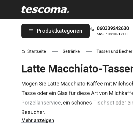
Sie befinden sich auf der Latte Macchiato-Tassen Seite
060339242630
Produktkategorien
Mo-Fr 09:00-17:00
Startseite
Getränke
Tassen und Becher
Latte Macchiato-Tasse
Mögen Sie Latte Macchiato-Kaffee mit Milchsc
Tasse oder ein Glas für diese Art von Milchkaff
Porzellanservice
, ein schönes
Tischset
oder e
Besucher.
Mehr anzeigen