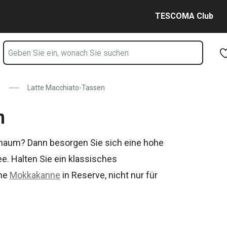
Zum Hauptinhalt springen
Zur Navigation springen
Zur Suche springen
TESCOMA Club
Latte Macchiato-Tassen
n
haum? Dann besorgen Sie sich eine hohe
ee. Halten Sie ein klassisches
ine
Mokkakanne
in Reserve, nicht nur für