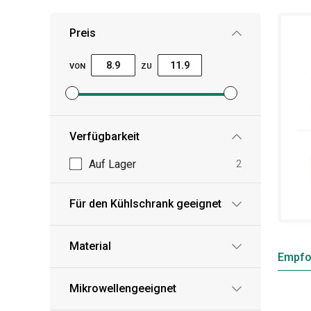
Preis
VON
ZU
Mindestpreisfilter festlegen
Höchstpreisfilter festlegen
Verfügbarkeit
Auf Lager
2
Für den Kühlschrank geeignet
Material
Empfo
Mikrowellengeeignet