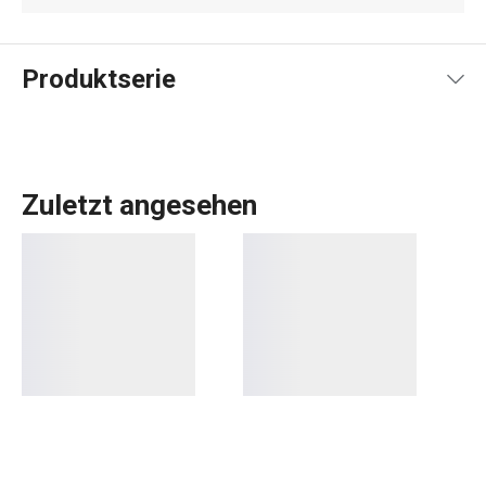
Produktserie
Zuletzt angesehen
Küchenwerkzeuge und -utensilien
müssen nicht langweilig
und trist sein. Für Liebhaber leuchtender Farben haben wir
die SPACE TONE-Geräte vorbereitet. Diese Produktlinie
umfasst Kochtöpfe,
Wender
,
Schöpfkellen
,
Kochlöffel
und
andere typische
Kochhelfer
in leuchtenden Farben.
Kochen