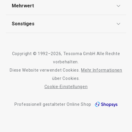
Versand & Zahlung
Mehrwert
Warenkorb
Warenkorb
Impressum
FAQ
AGB
TESCOMA Club
Sonstiges
Kontaktformular
Design
Garantie
Meilensteine
Trusted Shops
Rücksendung und Reklamation
Über TESCOMA
Copyright © 1992–2026, Tescoma GmbH Alle Rechte
Qualität
Für Unternehmen
vorbehalten.
Diese Website verwendet Cookies.
Mehr Informationen
Barrierefreiheit
über Cookies.
Cookie-Einstellungen
Professionell gestalteter Online Shop