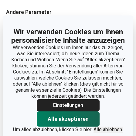
Andere Parameter
KATEGORIE
Küchenutensilien
Wir verwenden Cookies um Ihnen
personalisierte Inhalte anzuzeigen
MATERIAL
Nylon
Wir verwenden Cookies um Ihnen nur das zu zeigen,
was Sie interessiert, d.h. neue Ideen zum Thema
Kochen und Wohnen. Wenn Sie auf "Alles akzeptieren"
PRODUKTART
Servierlöffel
klicken, stimmen Sie der Verwendung aller Arten von
Cookies zu. Im Abschnitt "Einstellungen" können Sie
PRODUKTLINIE
SPACE TONE
auswählen, welche Cookies Sie zulassen möchten,
oder auf "Alle ablehnen" klicken (dies gilt nicht für so
genannte essenzielle Cookies). Die Einstellungen
FARBE
Grün
können jederzeit geändert werden.
Einstellungen
SPÜLMASCHINE
Ja
Alle akzeptieren
EAN
8595028459265
Um alles abzulehnen, klicken Sie hier:
Alle ablehnen.