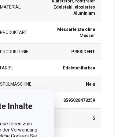
Kunststoff, rostfreier
MATERIAL
Edelstahl, eloxiertes
Aluminium
Messerleiste ohne
PRODUKTART
Messer
PRODUKTLINIE
PRESIDENT
FARBE
Edelstahlfarben
SPÜLMASCHINE
Nein
EAN
8595028478259
e Inhalte
GARANTIE (IN
5
JAHREN)
 neue Ideen zum
ie der Verwendung
welche Cookies Sie