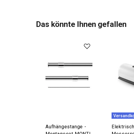
Das könnte Ihnen gefallen
Versandko
Aufhängestange -
Elektrisc
Montageset MONTI,
Messersc