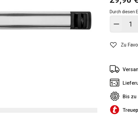
Durch diesen E
In den
Zu Favo
Versan
Liefer
Bis zu
Treue