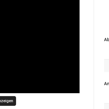
A
An
nzeigen