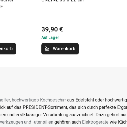
EF
€
39,90 €
Auf Lager
enkorb
Warenkorb
elfer
,
hochwertiges Kochgeschirr
aus Edelstahl oder hochwerti
lick auf das PRESIDENT-Sortiment, das sich durch perfekte Erg
lien und erstklassiger Verarbeitung auszeichnet. Dazu gehört au
erkzeugen und -utensilien
gehören auch
Elektrogeräte
wie Küch