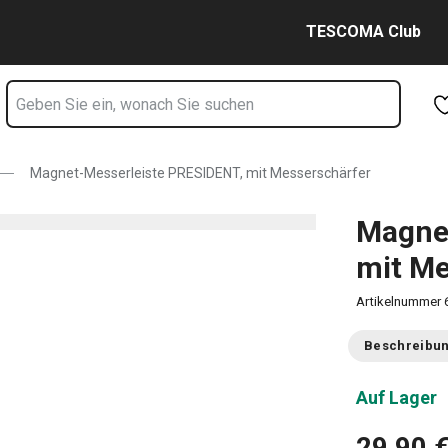
 Messerschärfer Seite
Zum Hauptinhalt springen
Zur Navigation springen
Zur Suche springen
TESCOMA Club
Magnet-Messerleiste PRESIDENT, mit Messerschärfer
Magnet
mit Me
Artikelnummer
Beschreibu
Auf Lager
29,90 