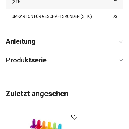
(STK.)
UMKARTON FÜR GESCHÄFTSKUNDEN (STK.)
72
Anleitung
Artikel Rezeptanleitung
Produktserie
Zuletzt angesehen
Sind Sie auf der Suche nach absolut sicheren,
zertifizierten und hochfunktionalen
Flaschen- und
Mahlzeitensets für Kleinkinder
? Entdecken Sie sie in