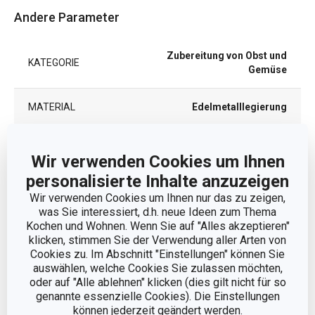
Andere Parameter
Zubereitung von Obst und
KATEGORIE
Gemüse
MATERIAL
Edelmetalllegierung
PRODUKTART
Nussknacker
Wir verwenden Cookies um Ihnen
personalisierte Inhalte anzuzeigen
PRODUKTLINIE
PRESIDENT
Wir verwenden Cookies um Ihnen nur das zu zeigen,
was Sie interessiert, d.h. neue Ideen zum Thema
FARBE
Edelstahlfarben
Kochen und Wohnen. Wenn Sie auf "Alles akzeptieren"
klicken, stimmen Sie der Verwendung aller Arten von
Cookies zu. Im Abschnitt "Einstellungen" können Sie
SPÜLMASCHINE
Ja
auswählen, welche Cookies Sie zulassen möchten,
oder auf "Alle ablehnen" klicken (dies gilt nicht für so
EAN
8595028499094
genannte essenzielle Cookies). Die Einstellungen
können jederzeit geändert werden.