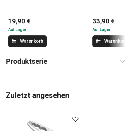
19,90 €
33,90 €
Auf Lager
Auf Lager
Warenkorb
Warenkorb
Produktserie
Zuletzt angesehen
Küchenhelfer
,
hochwertiges Kochgeschirr
aus Edelstahl
oder hochwertige
Küchengeräte
, die lange halten? Werfen
Sie einen Blick auf das PRESIDENT-Sortiment, das sich