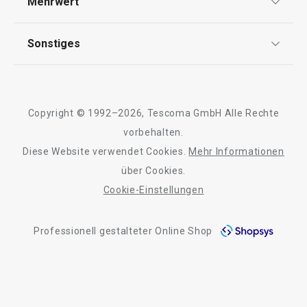
Mehrwert
Impressum
Schneiden
FAQ
AGB
TESCOMA Club
Sonstiges
Kontaktformular
Getränke
Design
Garantie
Meilensteine
Trusted Shops
Rücksendung und Reklamation
Waschen und Reinigen
Über TESCOMA
Copyright © 1992–2026, Tescoma GmbH Alle Rechte
Qualität
Für Unternehmen
vorbehalten.
Outdoor-Aktivitäten
Diese Website verwendet Cookies.
Mehr Informationen
Barrierefreiheit
über Cookies.
Cookie-Einstellungen
Professionell gestalteter Online Shop