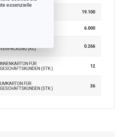
nnte essenzielle
HÖHE (CM)
19.100
LÄNGE (CM)
6.000
GEWICHT EINSCHLIESSLICH V
0.266
ERPACKUNG (KG)
INNENKARTON FÜR
12
GESCHÄFTSKUNDEN (STK.)
UMKARTON FÜR
36
GESCHÄFTSKUNDEN (STK.)