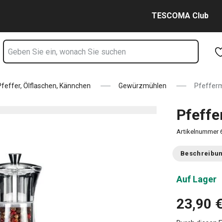
Zum Hauptinhalt springen
Zur Navigation springen
Zur Suche springen
TESCOMA Club
effer, Ölflaschen, Kännchen
Gewürzmühlen
Pfeffer
Pfeff
Artikelnummer
Beschreibu
Auf Lager
23,90 