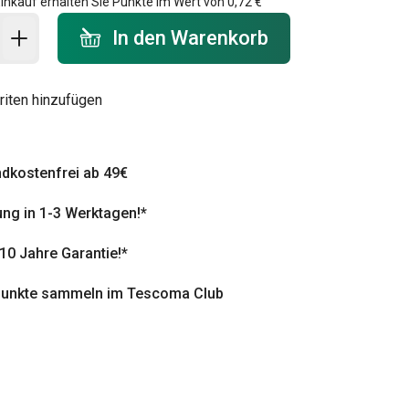
inkauf erhalten Sie Punkte im Wert von
0,72 €
 Warenkorb - Menge
In den Warenkorb
riten hinzufügen
dkostenfrei ab 49€
ung in 1-3 Werktagen!*
 10 Jahre Garantie!*
punkte sammeln im Tescoma Club