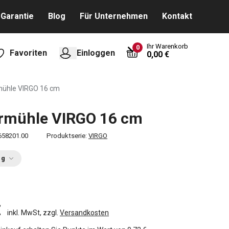
Garantie
Blog
Für Unternehmen
Kontakt
Ihr Warenkorb
0
Favoriten
Einloggen
0,00 €
mühle VIRGO 16 cm
ermühle VIRGO 16 cm
658201.00
Produktserie:
VIRGO
ng
€
inkl. MwSt, zzgl.
Versandkosten