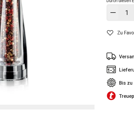
Durch diesen E
In den
Zu Favo
Versan
Liefer
Bis zu
Treue