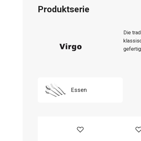
Produktserie
Die tra
klassis
geferti
Essen