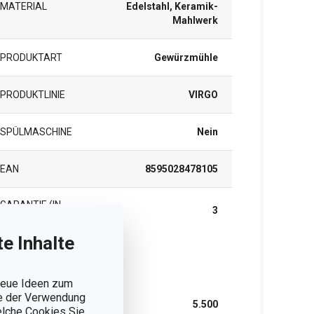
MATERIAL
Edelstahl, Keramik-
Mahlwerk
PRODUKTART
Gewürzmühle
PRODUKTLINIE
VIRGO
SPÜLMASCHINE
Nein
EAN
8595028478105
GARANTIE (IN
3
JAHREN)
e Inhalte
rpackung
 neue Ideen zum
ie der Verwendung
BREITE (CM)
5.500
welche Cookies Sie