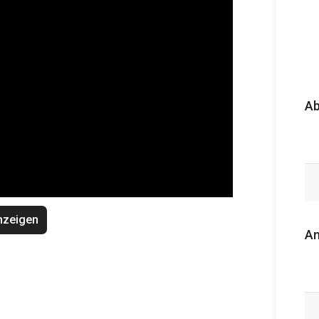
A
nzeigen
An