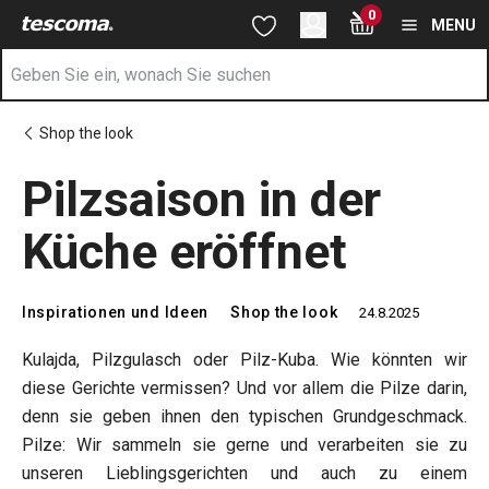
Sie befinden sich auf der Kleines Pilzspezial - Tipps zu Produ
0
Zum Hauptinhalt springen
Zur Navigation springen
Zur Suche springen
MENU
Shop the look
Pilzsaison in der
Küche eröffnet
Inspirationen und Ideen
Shop the look
24.8.2025
Kulajda, Pilzgulasch oder Pilz-Kuba. Wie könnten wir
diese Gerichte vermissen? Und vor allem die Pilze darin,
denn sie geben ihnen den typischen Grundgeschmack.
Pilze: Wir sammeln sie gerne und verarbeiten sie zu
unseren Lieblingsgerichten und auch zu einem