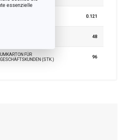
nnte essenzielle
GEWICHT EINSCHLIESSLICH V
0.121
ERPACKUNG (KG)
INNENKARTON FÜR
48
GESCHÄFTSKUNDEN (STK.)
UMKARTON FÜR
96
GESCHÄFTSKUNDEN (STK.)