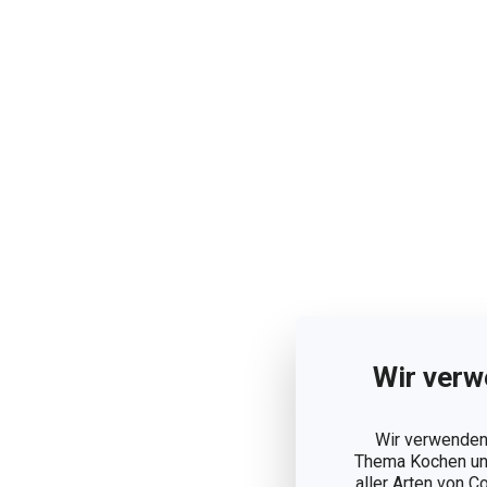
Wir verw
Wir verwenden 
Thema Kochen und
aller Arten von C