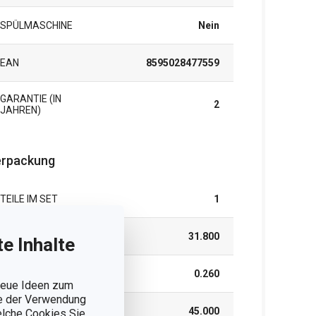
SPÜLMASCHINE
Nein
EAN
8595028477559
GARANTIE (IN
2
JAHREN)
rpackung
TEILE IM SET
1
BREITE (CM)
31.800
e Inhalte
HÖHE (CM)
0.260
 neue Ideen zum
ie der Verwendung
LÄNGE (CM)
45.000
welche Cookies Sie