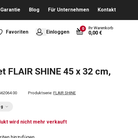
Garantie
Blog
Für Unternehmen
Kontakt
Ihr Warenkorb
0
Favoriten
Einloggen
0,00 €
et FLAIR SHINE 45 x 32 cm,
662064.00
Produktserie:
FLAIR SHINE
ng
ukt wird nicht mehr verkauft
riten hinzufügen