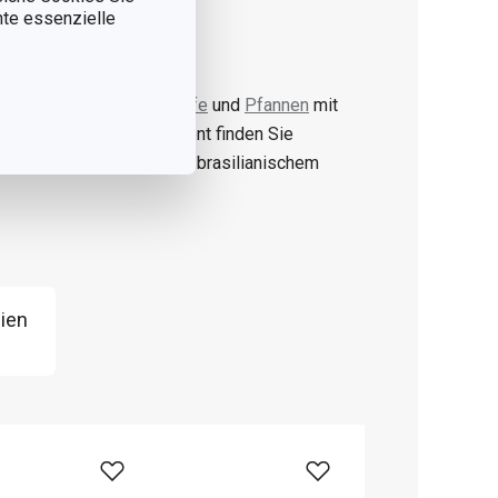
nnte essenzielle
ignet es sich auch für
Töpfe
und
Pfannen
mit
sollte. Im WOODY-Sortiment finden Sie
ln
und
Messerblöcke
aus brasilianischem
ien