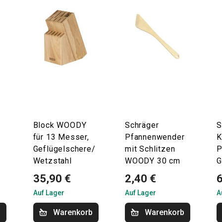
Block WOODY
Schräger
S
für 13 Messer,
Pfannenwender
K
Geflügelschere/
mit Schlitzen
P
Wetzstahl
WOODY 30 cm
G
35,90 €
2,40 €
6
Auf Lager
Auf Lager
A
b
Warenkorb
Warenkorb