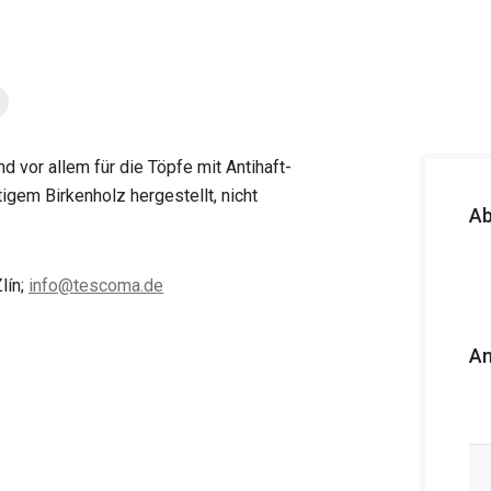
d vor allem für die Töpfe mit Antihaft-
igem Birkenholz hergestellt, nicht
A
lín;
info@tescoma.de
An