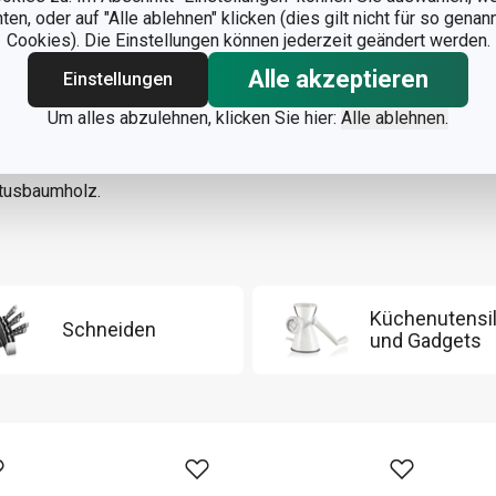
n, oder auf "Alle ablehnen" klicken (dies gilt nicht für so gena
Cookies). Die Einstellungen können jederzeit geändert werden.
Alle akzeptieren
Einstellungen
Y
Küchenwerkzeuge aus Holz
sind vielseitig einsetzbar. Daher e
Um alles abzulehnen, klicken Sie hier:
Alle ablehnen.
ntihaftbeschichtung, da die Oberfläche nicht beschädigt werden 
elfer
in verschiedenen Größen,
Holz-Pfannenwender
,
Kochgabe
tusbaumholz.
Küchenutensil
Schneiden
und Gadgets