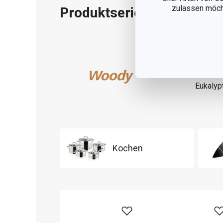
zulassen möchte
Produktserie
WOOD
einer A
Küchenh
Eukalyp
Kochen