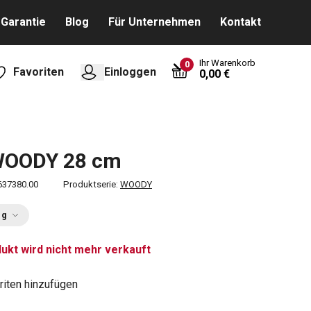
Garantie
Blog
Für Unternehmen
Kontakt
Ihr Warenkorb
0
Favoriten
Einloggen
0,00 €
 WOODY 28 cm
637380.00
Produktserie:
WOODY
ng
ukt wird nicht mehr verkauft
riten hinzufügen