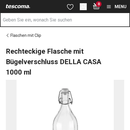
Sie befinden sich auf der Rechteckige Flasche mit Bügelversc
0
Zum Hauptinhalt springen
Zur Navigation springen
Zur Suche springen
MENU
Flaschen mit Clip
Rechteckige Flasche mit
Bügelverschluss DELLA CASA
1000 ml