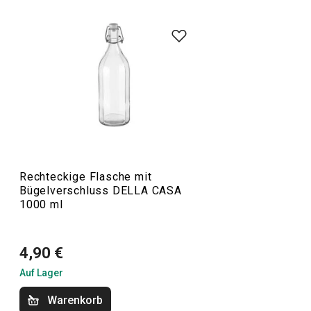
Die Produktpalette von DELLA CASA umfasst eine Reihe
von
Küchenutensilien
, die die Arbeit in der Küche
erleichtern. Dazu gehören Bestseller wie eine
Knödelform
,
ein
Sirup-Kit
und eine gesunde
Müsliriegelform
. Wir haben
erprobte Rezepte und Produktvideos hinzugefügt, um die
Arbeit mit den Geräten zu erleichtern.
Küchenutensilien und Gadgets
Rechteckige Flasche mit
Bügelverschluss DELLA CASA
1000 ml
Backen
4,90 €
Auf Lager
Warenkorb