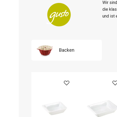
Wir sin
die kla
und ist 
Backen