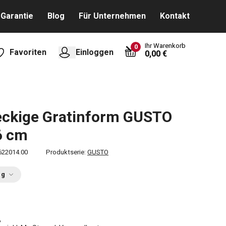
Garantie
Blog
Für Unternehmen
Kontakt
Ihr Warenkorb
0
Favoriten
Einloggen
0,00 €
eckige Gratinform GUSTO
6 cm
622014.00
Produktserie:
GUSTO
ng
€