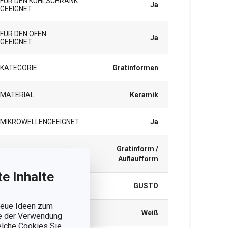
FÜR DEN KÜHLSCHRANK
Ja
GEEIGNET
FÜR DEN OFEN
Ja
GEEIGNET
KATEGORIE
Gratinformen
MATERIAL
Keramik
MIKROWELLENGEEIGNET
Ja
Gratinform /
PRODUKTART
Auflaufform
e Inhalte
PRODUKTLINIE
GUSTO
 neue Ideen zum
FARBE
Weiß
ie der Verwendung
welche Cookies Sie