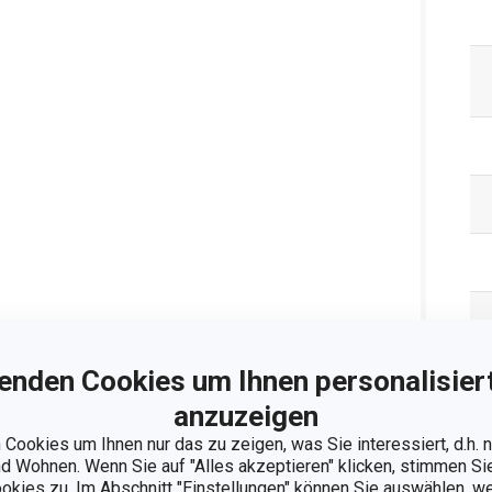
enden Cookies um Ihnen personalisiert
anzuzeigen
Cookies um Ihnen nur das zu zeigen, was Sie interessiert, d.h.
 Wohnen. Wenn Sie auf "Alles akzeptieren" klicken, stimmen S
ookies zu. Im Abschnitt "Einstellungen" können Sie auswählen, 