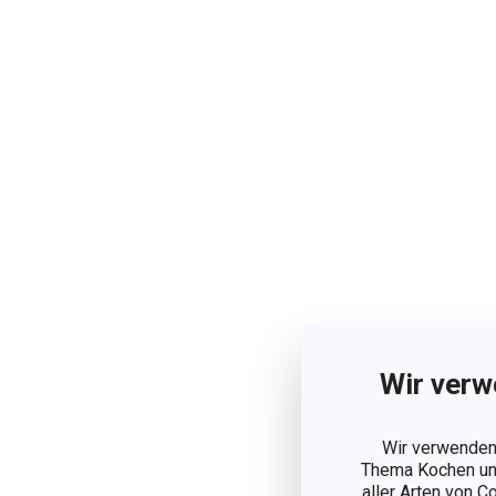
Wir verw
Wir verwenden 
Thema Kochen und
aller Arten von C