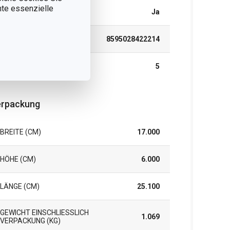
nnte essenzielle
SPÜLMASCHINE
Ja
EAN
8595028422214
GARANTIE (IN JAHREN)
5
rpackung
BREITE (CM)
17.000
HÖHE (CM)
6.000
LÄNGE (CM)
25.100
GEWICHT EINSCHLIESSLICH V
1.069
ERPACKUNG (KG)