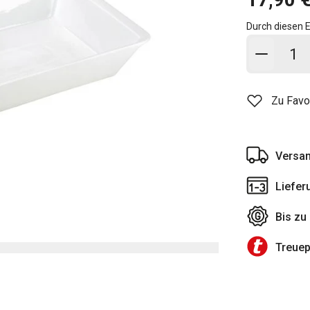
Durch diesen E
In den
Zu Favo
Versan
Liefer
Bis zu
Treue