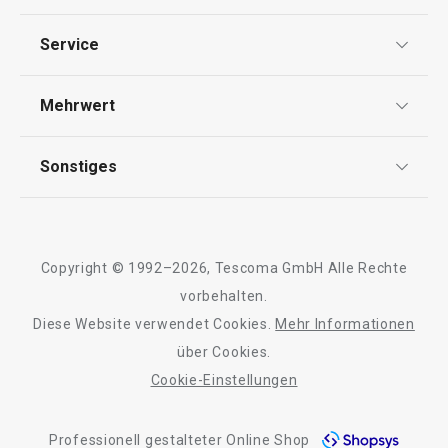
Datenschutz
49,90 €
19,90 €
Service
Widerrufsrecht
Auf Lager
Auf Lager
Versand & Zahlung
Mehrwert
Impressum
Warenkorb
Warenkorb
FAQ
AGB
TESCOMA Club
Sonstiges
Kontaktformular
Design
Garantie
Meilensteine
Alle Produkte der Linie HANDY
Trusted Shops
Rücksendung und Reklamation
Über TESCOMA
Copyright © 1992–2026, Tescoma GmbH Alle Rechte
Qualität
Für Unternehmen
vorbehalten.
Diese Website verwendet Cookies.
Mehr Informationen
Barrierefreiheit
über Cookies.
Cookie-Einstellungen
Professionell gestalteter Online Shop