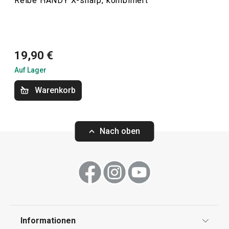
Reibe HANDY X-sharp, kombiniert
Küchenutensilien und Gadgets
Kochen
19,90 €
Auf Lager
Warenkorb
Nach oben
Versandkostenfrei
Mohnmühle HANDY
Zwiebelschneid
Informationen