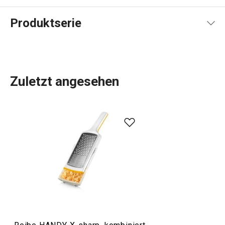
Produktserie
Zuletzt angesehen
Sie kochen? Dann sind Sie in der Produktlinie HANDY zu
Hause. Entdecken Sie die
Küchenutensilien und Gadgets
,
die Ihnen die Arbeit erleichtern: Zwiebel- und
Späneschneider, Hobel und
Reiben
und viele andere
raffinierte Küchenwerkzeuge. In die HANDY-Linie haben
wir Utensilien aufgenommen, die immer eine Extra-Idee
haben!