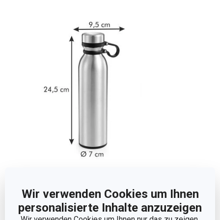
Abmessungen
Wir verwenden Cookies um Ihnen
personalisierte Inhalte anzuzeigen
PRODUKTHÖHE (CM)
24.5
Wir verwenden Cookies um Ihnen nur das zu zeigen,