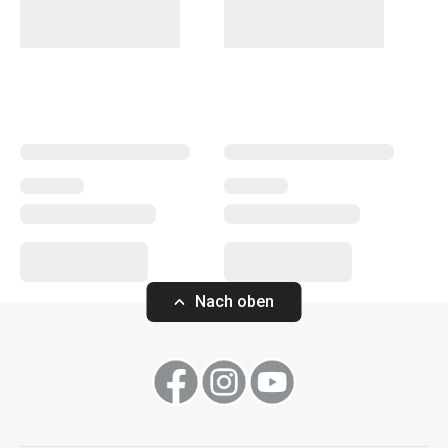
sie aus hochwertigem Edelstahl her. Bei normalem
Gebrauch sind Thermoskannen für Tee und Kaffee sowie
Trinkflaschen
unzerbrechlich. Neben heißen Getränken
können Thermoskannen natürlich auch zur Aufbewahrung
von gekühlten Getränken verwendet werden.
Outdoor-Aktivitäten
Nach oben