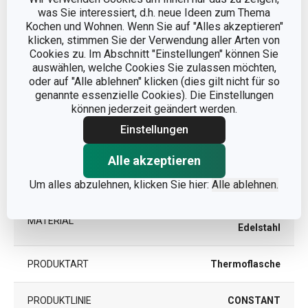
was Sie interessiert, d.h. neue Ideen zum Thema
VOLUMEN (L)
0.5
Kochen und Wohnen. Wenn Sie auf "Alles akzeptieren"
klicken, stimmen Sie der Verwendung aller Arten von
PRODUKTLÄNGE (CM)
Cookies zu. Im Abschnitt "Einstellungen" können Sie
9.5
auswählen, welche Cookies Sie zulassen möchten,
oder auf "Alle ablehnen" klicken (dies gilt nicht für so
DURCHMESSER (CM)
7
genannte essenzielle Cookies). Die Einstellungen
können jederzeit geändert werden.
Einstellungen
Andere Parameter
Alle akzeptieren
KATEGORIE
Unterwegs
Um alles abzulehnen, klicken Sie hier:
Alle ablehnen.
Kunststoff, Silikon, rostfreier
MATERIAL
Edelstahl
PRODUKTART
Thermoflasche
PRODUKTLINIE
CONSTANT