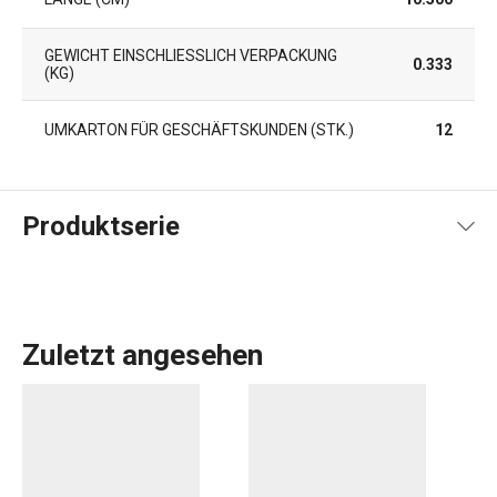
GEWICHT EINSCHLIESSLICH VERPACKUNG (
0.333
KG)
UMKARTON FÜR GESCHÄFTSKUNDEN (STK.)
12
Produktserie
Zuletzt angesehen
Die CONSTANT-Produktlinie umfasst
Thermoskannen mit
Becher
, Reise- und Sportthermoskannen,
Thermosflaschen
und praktische Flaschen ganz aus Edelstahl. Wir stellen