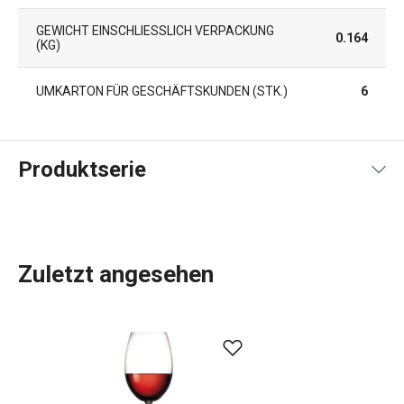
GEWICHT EINSCHLIESSLICH VERPACKUNG (
0.164
KG)
UMKARTON FÜR GESCHÄFTSKUNDEN (STK.)
6
Produktserie
Zuletzt angesehen
Für ein perfektes
Essen
und den Genuss Ihrer
Lieblingsgetränke
brauchen Sie das richtige Service. Unter
anderem Gläser verschiedener Art, zum Beispiel für
Martinis, Cognac oder Gin & Tonic
. Das CHARLIE-