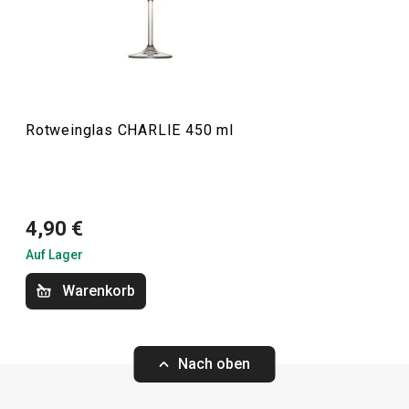
Sortiment bietet verschiedene Arten von
Gläsern
für
bestimmte Getränke. Sie haben eine klassisch elegante
Form und sind aus hochwertigem Kristallglas gefertigt.
Diese Serie eignet sich für den privaten und
professionellen Gebrauch.
Rotweinglas CHARLIE 450 ml
Getränke
4,90 €
Auf Lager
Warenkorb
Nach oben