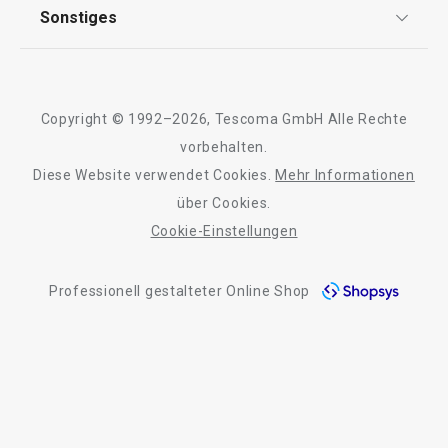
AGB
TESCOMA Club
Sonstiges
Kontaktformular
Design
Garantie
Meilensteine
Trusted Shops
23,90 €
11,90 €
Rücksendung und Reklamation
Über TESCOMA
Copyright © 1992–2026, Tescoma GmbH Alle Rechte
Qualität
Auf Lager
Auf Lager
Für Unternehmen
vorbehalten.
Warenkorb
Warenkorb
Diese Website verwendet Cookies.
Mehr Informationen
Barrierefreiheit
über Cookies.
Cookie-Einstellungen
Alle Produkte der Linie GUSTITO
Professionell gestalteter Online Shop