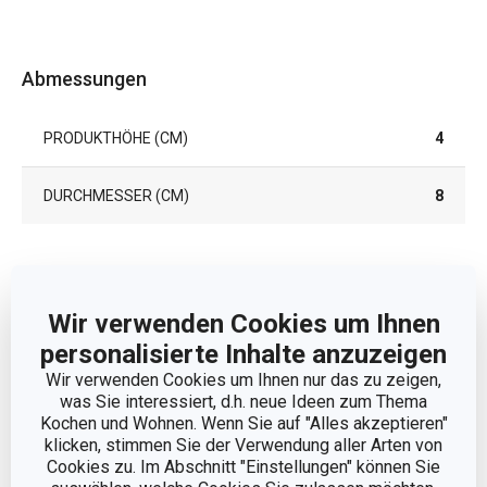
Abmessungen
PRODUKTHÖHE (CM)
4
DURCHMESSER (CM)
8
Andere Parameter
Wir verwenden Cookies um Ihnen
FÜR DEN KÜHLSCHRANK GEEIGNET
Ja
personalisierte Inhalte anzuzeigen
Wir verwenden Cookies um Ihnen nur das zu zeigen,
KATEGORIE
Servierbesteck
was Sie interessiert, d.h. neue Ideen zum Thema
Kochen und Wohnen. Wenn Sie auf "Alles akzeptieren"
klicken, stimmen Sie der Verwendung aller Arten von
MATERIAL
Porzellan
Cookies zu. Im Abschnitt "Einstellungen" können Sie