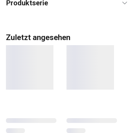
Produktserie
Zuletzt angesehen
Die Produktreihe GUSTITO ist ein Design und viele
Kombinationsmöglichkeiten. Frühstück, Snacks und
festliche Leckereien kommen auf schneeweißem
Porzellan besonders gut zur Geltung. Ob Sie nun elegante
Kaffeetassen
,
Teetassen
oder ein
Porzellan-Service
suchen, Sie werden sie in dieser Linie finden. Die
Geschirrserie GUSTITO ist für Kunden gedacht, die
Qualität und zeitloses Design bevorzugen.
Essen