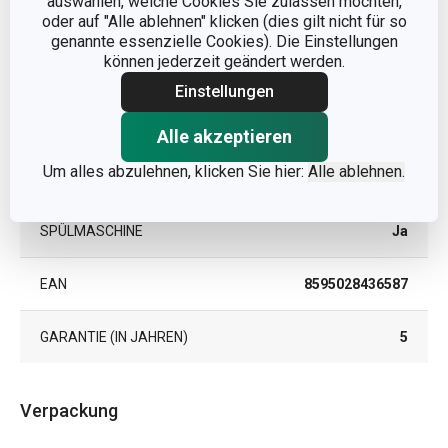
auswählen, welche Cookies Sie zulassen möchten,
MIKROWELLENGEEIGNET
Ja
oder auf "Alle ablehnen" klicken (dies gilt nicht für so
genannte essenzielle Cookies). Die Einstellungen
können jederzeit geändert werden.
PRODUKTART
Schalen
Einstellungen
PRODUKTLINIE
GUSTITO
Alle akzeptieren
Um alles abzulehnen, klicken Sie hier:
Alle ablehnen.
TIEFKÜHLGEEIGNET
Ja
SPÜLMASCHINE
Ja
EAN
8595028436587
GARANTIE (IN JAHREN)
5
Verpackung