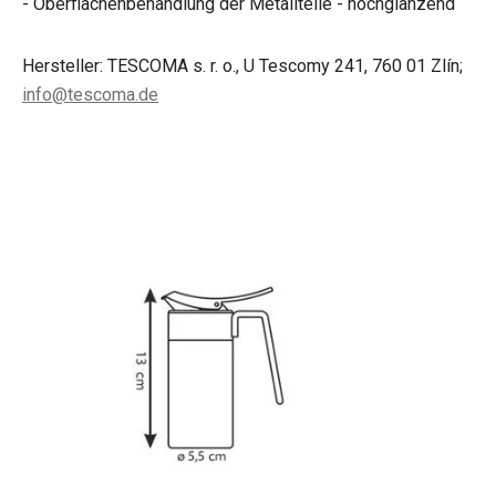
- Oberflächenbehandlung der Metallteile - hochglänzend
Hersteller: TESCOMA s. r. o., U Tescomy 241, 760 01 Zlín;
info@tescoma.de