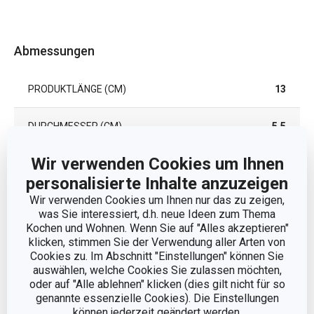
Abmessungen
PRODUKTLÄNGE (CM)
13
DURCHMESSER (CM)
5.5
Wir verwenden Cookies um Ihnen
Andere Parameter
personalisierte Inhalte anzuzeigen
Wir verwenden Cookies um Ihnen nur das zu zeigen,
was Sie interessiert, d.h. neue Ideen zum Thema
KATEGORIE
Würze
Kochen und Wohnen. Wenn Sie auf "Alles akzeptieren"
klicken, stimmen Sie der Verwendung aller Arten von
MATERIAL
Rostfreier Edelstahl, Glas
Cookies zu. Im Abschnitt "Einstellungen" können Sie
auswählen, welche Cookies Sie zulassen möchten,
oder auf "Alle ablehnen" klicken (dies gilt nicht für so
Sahne- und
PRODUKTART
genannte essenzielle Cookies). Die Einstellungen
Honigkännchen
können jederzeit geändert werden.