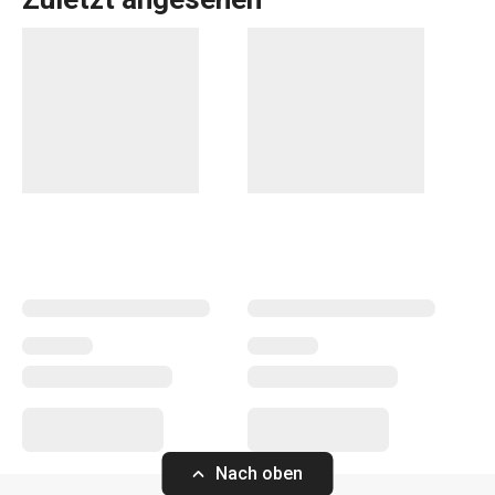
CLUB ist eine Produktlinie, die sowohl in normalen
Haushalten
als auch in Gastronomiebetrieben Verwendung
findet. Sie stellt eine umfassende Produktgruppe dar, zu
der
Gewürzsets
,
Gewürzdosen
, Gewürzbehälter und
Serviettenständer
gehören. Sie sind natürlich in einem
Design aufeinander abgestimmt.
Essen
Nach oben